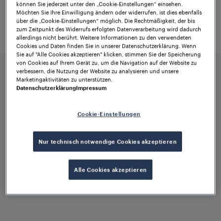
können Sie jederzeit unter den „Cookie-Einstellungen“ einsehen.
Gleisfreimeldeinformationen für
Möchten Sie Ihre Einwilligung ändern oder widerrufen, ist dies ebenfalls
über die „Cookie-Einstellungen“ möglich. Die Rechtmäßigkeit, der bis
unterschiedlichste Stellwerkssysteme
zum Zeitpunkt des Widerrufs erfolgten Datenverarbeitung wird dadurch
gewährleistet Frauscher einen sicheren
allerdings nicht berührt. Weitere Informationen zu den verwendeten
Cookies und Daten finden Sie in unserer Datenschutzerklärung. Wenn
Eisenbahnbetrieb und einen optimierten
Sie auf "Alle Cookies akzeptieren" klicken, stimmen Sie der Speicherung
Verkehrsfluss.
von Cookies auf Ihrem Gerät zu, um die Navigation auf der Website zu
verbessern, die Nutzung der Website zu analysieren und unsere
Marketingaktivitäten zu unterstützen.
Datenschutzerklärung
Impressum
Cookie-Einstellungen
Vorteile der
Nur technisch notwendige Cookies akzeptieren
Frauscher
Alle Cookies akzeptieren
Zugdetektion auf
einen Blick