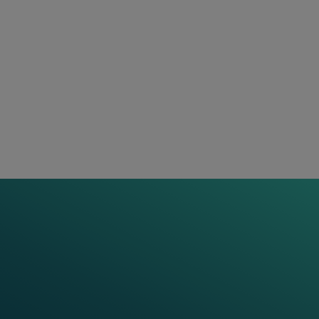
Mehr erfahren
Triggern von Systemen
Effizientes Asset Management durch genaue
Erfassung von Achsen, Geschwindigkeit,
Richtung und Radposition optimiert den
Bahnbetrieb und steigert die Kosteneffizienz.
Mehr erfahren
EXPERT INSIGHTS