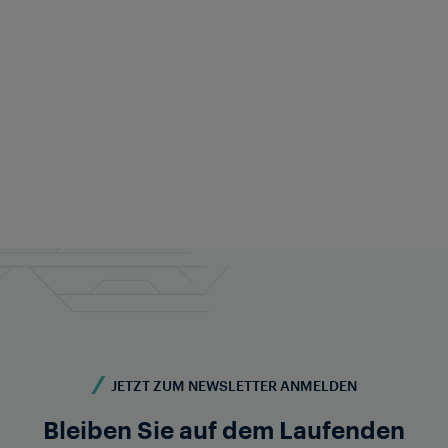
Wenden Sie sich an unsere
Eisenbahn-Experten für
maßgeschneiderte Lösungen
Sie möchten mehr erfahren? Wir sind gerne für Sie
da!
Kontaktieren Sie uns
JETZT ZUM NEWSLETTER ANMELDEN
Bleiben Sie auf dem Laufenden