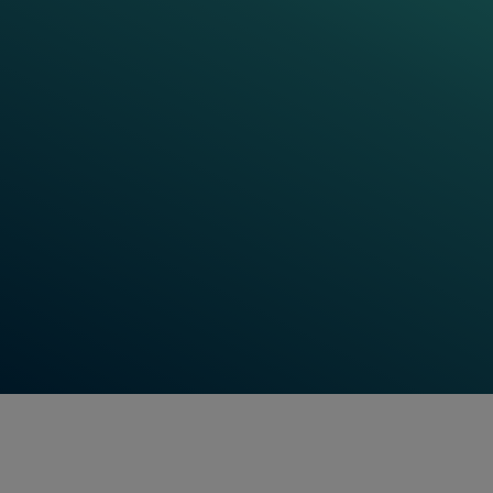
Frauscher Talks:
Train Detection
System
Was ist ein Train Detection System und warum ist es
für moderne Eisenbahnen so wichtig? In diesen
Videos erklären wir die Grundlagen der Zugdetektion
und zeigen, wie sie zur Sicherheit und Effizienz des
Bahnbetriebs beitragen. Erfahren Sie mehr über die
Kernfunktionen dieser Systeme, wie sie
funktionieren und warum sie ein wichtiger
Bestandteil der Bahninfrastruktur sind.
Jetzt Videos ansehen