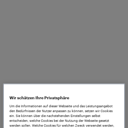
vielfältige
Anwendungen
Von der Gleisfreimeldung bis hin zu
auslösenden Funktionen und
Messaufgaben unterstützen die
bewährten Lösungen von Frauscher eine
breite Palette von sicherheitsrelevanten
und nicht-sicherheitsrelevanten
Bahnanwendungen. Unsere
Achszähler
sind weltweit die erste Wahl für die
Wir schätzen Ihre Privatsphäre
ausfallsichere Gleisfreimeldung und
Um die Informationen auf dieser Webseite und das Leistungsangebot
bieten eine hohe Verfügbarkeit und
den Bedürfnissen der Nutzer anpassen zu können, setzen wir Cookies
ein. Sie können über die nachstehenden Einstellungen selbst
niedrigere Lebenszykluskosten. Durch
entscheiden, welche Cookies bei der Nutzung der Webseite gesetzt
die Bereitstellung zuverlässiger
werden sollen. Welche Cookies für welchen Zweck verwendet werden,