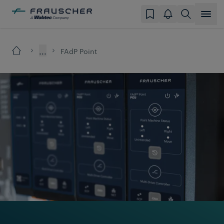
...
FAdP Point