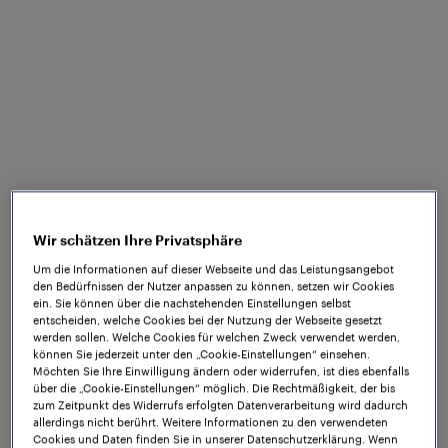
Überwachung der
Weichen
FAdP Point bietet maximale Flexibilität
und Kompatibilität und ist mit einer
breiten Palette von Weichenantrieben
kombinierbar. Der EULYNX-konforme
Wir schätzen Ihre Privatsphäre
Object Controller unterstützt die
Um die Informationen auf dieser Webseite und das Leistungsangebot
effiziente Steuerung und Überwachung
den Bedürfnissen der Nutzer anpassen zu können, setzen wir Cookies
ein. Sie können über die nachstehenden Einstellungen selbst
von Weichenantrieben gemäß den
entscheiden, welche Cookies bei der Nutzung der Webseite gesetzt
Befehlen des Stellwerks. Dank unserer
werden sollen. Welche Cookies für welchen Zweck verwendet werden,
können Sie jederzeit unter den „Cookie-Einstellungen“ einsehen.
umfassenden Erfahrung mit
Möchten Sie Ihre Einwilligung ändern oder widerrufen, ist dies ebenfalls
verschiedenen Bahnanwendungen
über die „Cookie-Einstellungen“ möglich. Die Rechtmäßigkeit, der bis
zum Zeitpunkt des Widerrufs erfolgten Datenverarbeitung wird dadurch
profitieren Sie von einem Produkt, das
allerdings nicht berührt. Weitere Informationen zu den verwendeten
Cookies und Daten finden Sie in unserer Datenschutzerklärung. Wenn
genau auf Ihre spezifischen