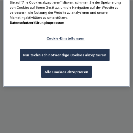
Sie auf "Alle Cookies akzeptieren" klicken, stimmen Sie der Speicherung
Anforderungen zugeschnitten ist.
von Cookies auf Ihrem Gerät zu, um die Navigation auf der Website zu
verbessern, die Nutzung der Website zu analysieren und unsere
Marketingaktivitäten zu unterstützen.
Datenschutzerklärung
Impressum
Cookie-Einstellungen
Vorteile auf einen
Nur technisch notwendige Cookies akzeptieren
Blick
Alle Cookies akzeptieren
Modernes, kompaktes Design