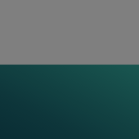
Radsensor RSR360
Mehr erfahren
ZUVERLÄSSIGE RADDETEKTION FÜR GLEISSEITIGE
ZUGÜBERWACHUNGSSYSTEME
Wheel Sensor RSR310
Mehr erfahren
VIDEOSERIE
Frauscher Talks: Radsensoren