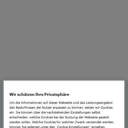
Sicherheit
Präsenz, Richtung, Geschwindigkeit,
Raddurchmesser: Frauscher
Radsensoren erfassen zuverlässig sowohl
sichere Informationen bis SIL 4 als auch
betriebsunterstützende Daten. Ihre
maximale Verfügbarkeit resultiert aus der
robusten Bauweise, hochqualitativen
Komponenten sowie einer äußerst
zuverlässigen Basistechnologie.
Wir schätzen Ihre Privatsphäre
Um die Informationen auf dieser Webseite und das Leistungsangebot
den Bedürfnissen der Nutzer anpassen zu können, setzen wir Cookies
ein. Sie können über die nachstehenden Einstellungen selbst
entscheiden, welche Cookies bei der Nutzung der Webseite gesetzt
werden sollen. Welche Cookies für welchen Zweck verwendet werden,
können Sie jederzeit unter den „Cookie-Einstellungen“ einsehen.