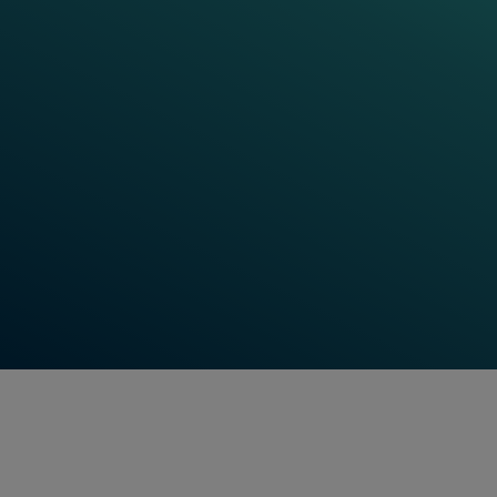
Entdecken Sie die faszinierende Technologie hinter
unseren Radsensoren! Direkt am Gleis montiert
nehmen sie eine wichtige Rolle für die Sicherheit
und Effizienz im Bahnbetrieb ein. Indem sie
Spurkränze von Zugrädern zuverlässig detektieren
ermöglichen sie das präzise Aktivieren und
Deaktivieren verschiedener Eisenbahnsysteme in
Echtzeit. Dadurch werden induktive Radsensoren
immer mehr zu einer unverzichtbaren Komponente
in der Bahnindustrie.
Jetzt Videos ansehen