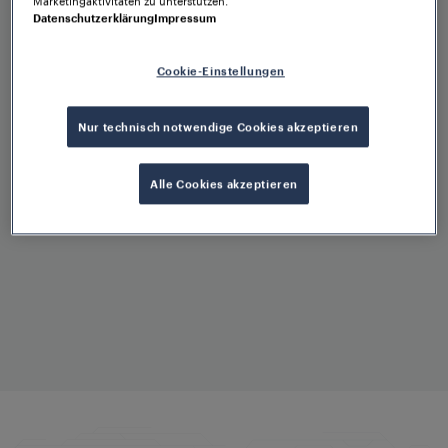
Datenschutzerklärung
Impressum
Cookie-Einstellungen
Betriebliche Unterstützung
und Wartung
Nur technisch notwendige Cookies akzeptieren
Halten Sie Ihr System auf dem
neuesten Stand
Alle Cookies akzeptieren
Intelligente
Zustandsüberwachung
Maximierung von Leistung und
Betriebszeit
Ausbildung und