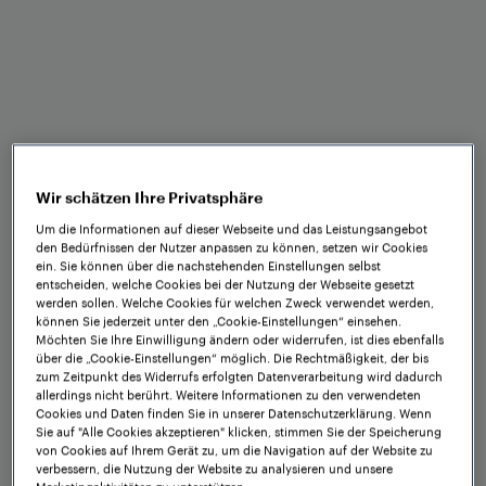
Vorteile auf einen
Blick
Wir schätzen Ihre Privatsphäre
Um die Informationen auf dieser Webseite und das Leistungsangebot
den Bedürfnissen der Nutzer anpassen zu können, setzen wir Cookies
ein. Sie können über die nachstehenden Einstellungen selbst
entscheiden, welche Cookies bei der Nutzung der Webseite gesetzt
Beratung und Design
werden sollen. Welche Cookies für welchen Zweck verwendet werden,
können Sie jederzeit unter den „Cookie-Einstellungen“ einsehen.
Gemeinsam die richtige Lösung finden
Möchten Sie Ihre Einwilligung ändern oder widerrufen, ist dies ebenfalls
über die „Cookie-Einstellungen“ möglich. Die Rechtmäßigkeit, der bis
zum Zeitpunkt des Widerrufs erfolgten Datenverarbeitung wird dadurch
allerdings nicht berührt. Weitere Informationen zu den verwendeten
Cookies und Daten finden Sie in unserer Datenschutzerklärung. Wenn
Sie auf "Alle Cookies akzeptieren" klicken, stimmen Sie der Speicherung
Projektmanagement
von Cookies auf Ihrem Gerät zu, um die Navigation auf der Website zu
verbessern, die Nutzung der Website zu analysieren und unsere
Installation und Betrieb Ihrer Lösung
Marketingaktivitäten zu unterstützen.