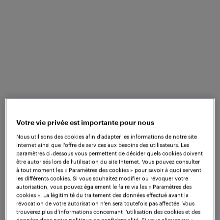
Marienkirchen bei Schärding, le 12
décembre 2024 : avec le projet Digirail,
la Finlande joue un rôle de pionnier dans
l'exploitation ferroviaire européenne. En
colaboration avec Mipro Oy, Frauscher
Sensor Technology fournit des
Votre vie privée est importante pour nous
contrôleurs d'objets conformes à
Nous utilisons des cookies afin d’adapter les informations de notre site
EULYNX pour le contrôle des aiguilles et
Internet ainsi que l’offre de services aux besoins des utilisateurs. Les
la détection des trains.
paramètres ci-dessous vous permettent de décider quels cookies doivent
être autorisés lors de l’utilisation du site Internet. Vous pouvez consulter
à tout moment les « Paramètres des cookies » pour savoir à quoi servent
L'objectif du projet Digirail est de déployer un
les différents cookies. Si vous souhaitez modifier ou révoquer votre
système européen commun de contrôle des trains
autorisation, vous pouvez également le faire via les « Paramètres des
cookies ». La légitimité du traitement des données effectué avant la
par radio sur l'ensemble du réseau ferroviaire
révocation de votre autorisation n’en sera toutefois pas affectée. Vous
finlandais. Dans le cadre de ce projet, des experts
trouverez plus d’informations concernant l’utilisation des cookies et des
données dans notre politique de confidentialité. Si vous cliquez sur «