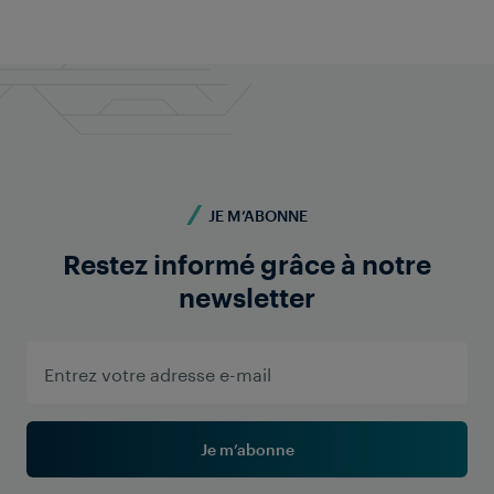
+43 676 840 60 9495
pr@frauscher.com
JE M’ABONNE
Restez informé grâce à notre
newsletter
Je m’abonne