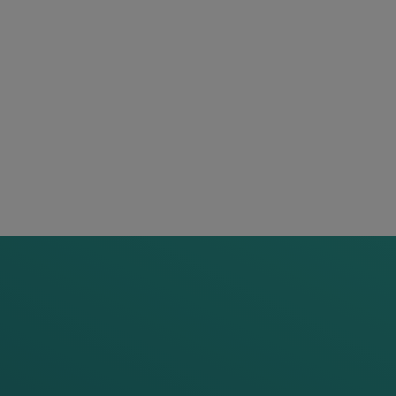
Du côté des équipements en voie, l
d'essieux fiable avec un niveau de sé
Frauscher permettent des opération
rail.
Par l'intermédiaire de la boîte de jo
signaux sont collectés, analysés et
comptage d'essieux et la communic
La grande scalabilité du FAdC® s'ap
des économies substantielles en te
proportionnellement à la taille du pr
EN
ACTION
Frauscher