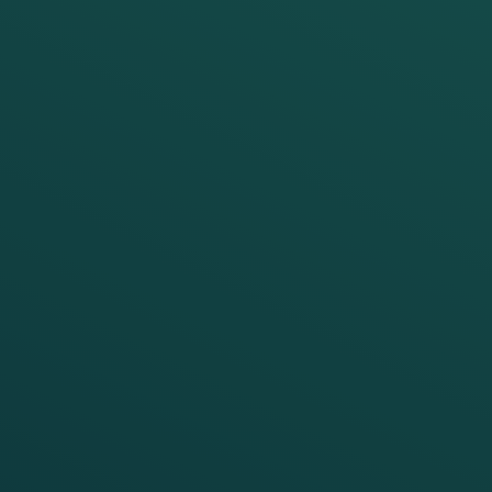
Advanced
Counter
FAdC
®