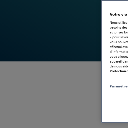
Votre vie
Nous utiliso
besoins des 
autorisés lo
» pour savoi
vous pouvez 
effectué ava
d’informatio
vous cliquez
appareil dans
de nous aide
Protection
Paramètre
LE COMPTAGE D'ESSIEUX SANS LIMITES
Frauscher
Advanced
Une soluti