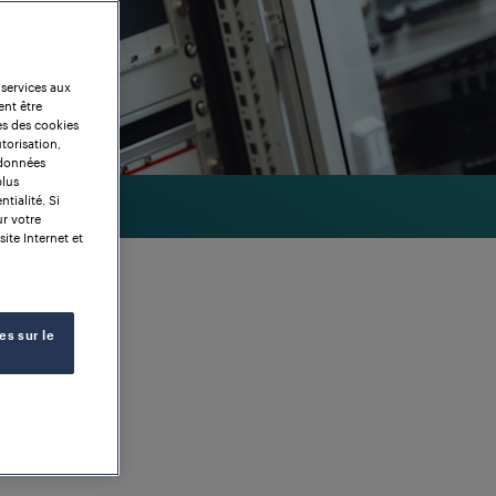
 services aux
ent être
es des cookies
torisation,
 données
plus
tialité. Si
ur votre
site Internet et
es sur le
ssieux