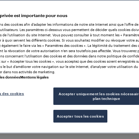
 privée est importante pour nous
ns des cookies afin d’adapter les informations de notre site Internet ainsi que l’offre de
utilisateurs. Les paramètres ci-dessous vous permettent de décider quels cookies doiv
rs de l’utilisation du site Internet. Vous pouvez consulter à tout moment les « Paramètr
r à quoi servent les différents cookies. Si vous souhaitez modifier ou révoquer votre au
également le faire via les « Paramètres des cookies ». La légitimité du traitement des
nt la révocation de votre autorisation n’en sera toutefois pas affectée. Vous trouverez 
ns concernant l’utilisation des cookies et des données dans notre politique de confiden
 sur « Accepter tous les cookies », vous acceptez que des cookies soient enregistrés s
 le but d’améliorer votre navigation sur le site Internet, d’analyser votre utilisation du 
r dans nos activités de marketing.
 des données
Mentions légales
s des cookies
Accepter uniquement les cookies nécessair
plan technique
Accepter tous les cookies
on de comptage d'e