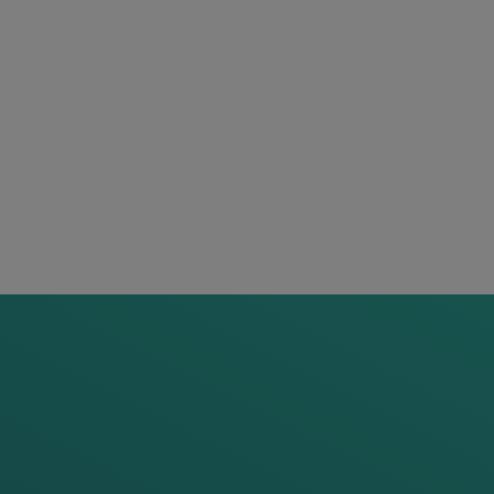
es
capteurs de roues RSR123
et
RSR180
, robustes et certif
curité SIL 4. De plus, les boîtes de jonction renforcées et le
s transparentes et une installation en quelques minutes 
nction en voie, les capteurs de roues sont reliés au système 
 traités. Tous les composants du système intérieur sont sp
ation de données.
plique également en intérieur. Les composants du système p
rmes d'espace, d'énergie et de coûts d'investissement - d
ojet.