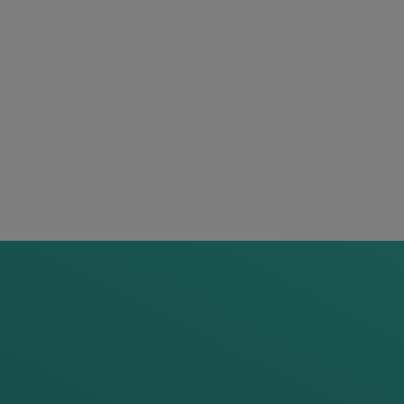
iés IP68, assurent un comptage
s griffes de rail brevetées de
seulement, sans aucun perçage du
intérieur par des câbles où tous les
écifiquement conçus pour le
ermettent à l'exploitant de réaliser
es économies qui augmentent