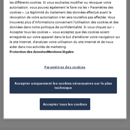
tout : des solutions
les différents cookies. Si vous souhaitez modifier ou révoquer votre
autorisation, vous pouvez également le faire via les « Paramètres des
de comptage
cookies ». La légitimité du traitement des données effectué avant la
révocation de votre autorisation n’en sera toutefois pas affectée. Vous
trouverez plus d’informations concernant l’utilisation des cookies et des
d'essieux fiables
données dans notre politique de confidentialité. Si vous cliquez sur «
Accepter tous les cookies », vous acceptez que des cookies soient
enregistrés sur votre appareil dans le but d’améliorer votre navigation sur
le site Internet, d’analyser votre utilisation du site Internet et de nous
L'utilisation de systèmes de comptage
aider dans nos activités de marketing.
Protection des données
Mentions légales
d'essieux précis et fiables est essentielle
pour éviter que les trains ne déraillent
Paramètres des cookies
lors des manœuvres d'aiguillage.
Les
systèmes de comptage d'essieux
de
Accepter uniquement les cookies nécessaires sur le plan
Frauscher fournissent les informations de
technique
voie libre ou voie occupée nécessaires
pour autoriser ou bloquer le
Accepter tous les cookies
fonctionnement des moteurs d'aiguille,
contribuant ainsi à la sécurité, la fluidité
et à l'efficacité des opérations