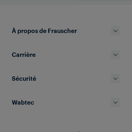
Montage simple du capteur de
Pour regarder cette vidéo, vous devez
roues RSR123
activer les « cookies de ciblage ».
Activer les cookies
À propos de Frauscher
Carrière
Sécurité
Regarder la vidéo maintenant
Wabtec