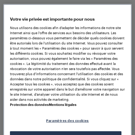
Les avantages en un
coup d'œil
Votre vie privée est importante pour nous
Nous utilisons des cookies afin d’adapter les informations de notre site
Internet ainsi que l’offre de services aux besoins des utilisateurs. Les
paramètres ci-dessous vous permettent de décider quels cookies doivent
être autorisés lors de l’utilisation du site Internet. Vous pouvez consulter
à tout moment les « Paramètres des cookies » pour savoir à quoi servent
les différents cookies. Si vous souhaitez modifier ou révoquer votre
autorisation, vous pouvez également le faire via les « Paramètres des
cookies ». La légitimité du traitement des données effectué avant la
révocation de votre autorisation n’en sera toutefois pas affectée. Vous
trouverez plus d’informations concernant l’utilisation des cookies et des
Solution idéale pour les
données dans notre politique de confidentialité. Si vous cliquez sur «
Accepter tous les cookies », vous acceptez que des cookies soient
applications jusqu'à SIL 4
enregistrés sur votre appareil dans le but d’améliorer votre navigation sur
le site Internet, d’analyser votre utilisation du site Internet et de nous
aider dans nos activités de marketing.
Protection des données
Mentions légales
Fiabilité et disponibilité
Paramètres des cookies
maximales