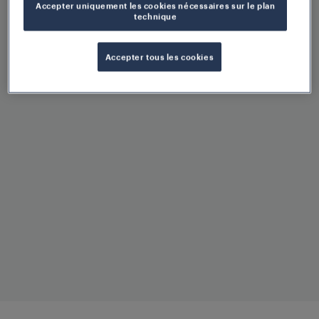
Accepter uniquement les cookies nécessaires sur le plan
technique
Faibles coûts de maintenance
Accepter tous les cookies
et de cycle de vie
Résistance aux changements
de température rapides
Étanchéité conforme à
l'indice de protection IP68