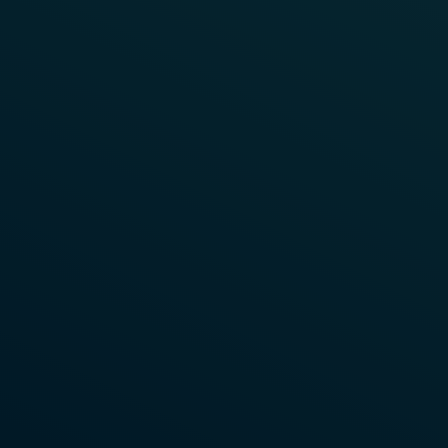
TRÈS RÉSISTANT
Applications du capteur de roues
Pour regarder cette vidéo, vous devez
RSR123
activer les « cookies de ciblage ».
Activer les cookies