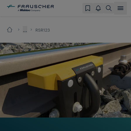
...
RSR123