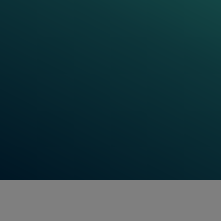
Nous sommes très satisfaits de
l'équipement Frauscher et du service
fourni par leur équipe. Nous nous
réjouissons de poursuivre notre
collaboration à l'avenir.
David Bailey
Churnet Valley Railway (1992) PLC