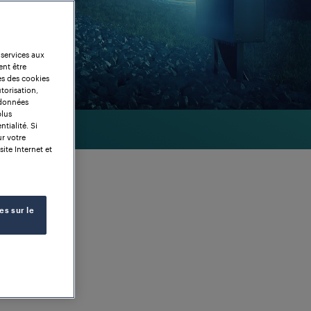
 services aux
ent être
es des cookies
torisation,
 données
plus
tialité. Si
ur votre
site Internet et
es sur le
s : échange