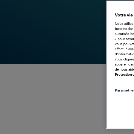
Votre vie
Nous utiliso
besoins des 
autorisés lo
» pour savoi
vous pouvez 
effectué ava
d’informatio
vous cliquez
appareil dans
de nous aide
Protection
Paramètre
SOLUTION FIABLE POUR L'ÉCHANGE DE DONNÉES IO
Système de
transmissio
Polyvalence