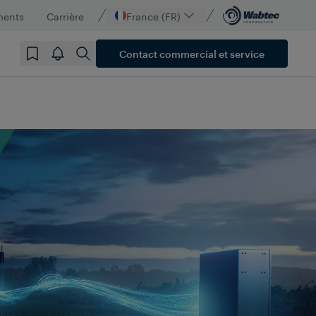
ments
Carrière
France (FR)
Contact commercial et service