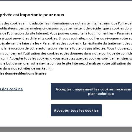
 privée est importante pour nous
ns des cookies afin d’adapter les informations de notre site Internet ainsi que l’offre de
utilisateurs. Les paramètres ci-dessous vous permettent de décider quels cookies doiv
rs de l’utilisation du site Internet. Vous pouvez consulter à tout moment les « Paramètr
r à quoi servent les différents cookies. Si vous souhaitez modifier ou révoquer votre au
également le faire via les « Paramètres des cookies ». La légitimité du traitement des
nt la révocation de votre autorisation n’en sera toutefois pas affectée. Vous trouverez 
ns concernant l’utilisation des cookies et des données dans notre politique de confiden
 sur « Accepter tous les cookies », vous acceptez que des cookies soient enregistrés s
 le but d’améliorer votre navigation sur le site Internet, d’analyser votre utilisation du 
r dans nos activités de marketing.
 des données
Mentions légales
s des cookies
Accepter uniquement les cookies nécessair
plan technique
Accepter tous les cookies
n de
 multi-application