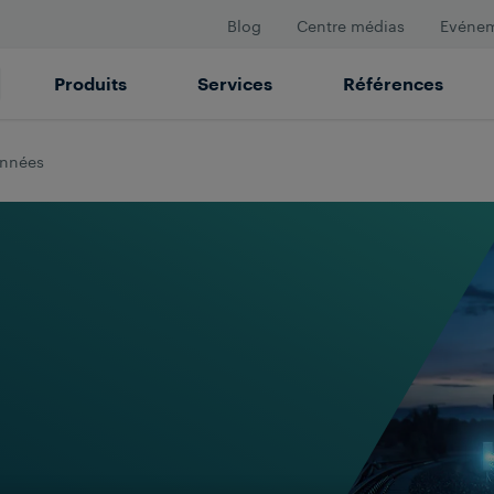
Blog
Centre médias
Evéne
Produits
Services
Références
onnées