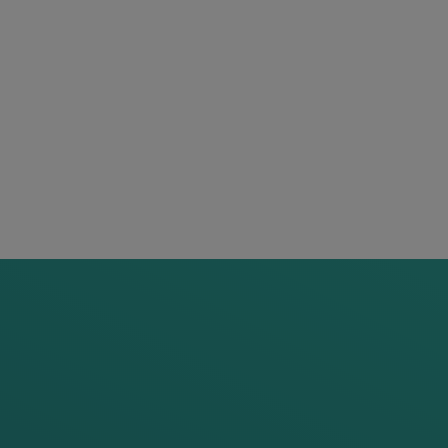
Des logiciels m
Intégration rapide :
rapide et efficace dans les systèmes
certifiés IP68, donc étanches à l'ea
d'évaluation reçoivent les signaux 
passent sur le capteur.
Plus qu'une simple détection de vo
telles que libre/occupé (SIL 4), la d
diagnostic, avec un effort supplémen
obtiennent des informations précieu
EN
UN
COUP
D'ŒIL