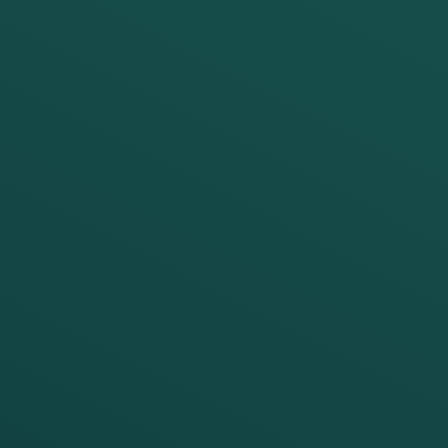
Tous
les
compteurs
d'essieux
Frauscher