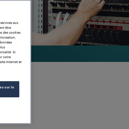
 services aux
ent être
es des cookies
torisation,
 données
plus
tialité. Si
ur votre
site Internet et
es sur le
ssieux sur