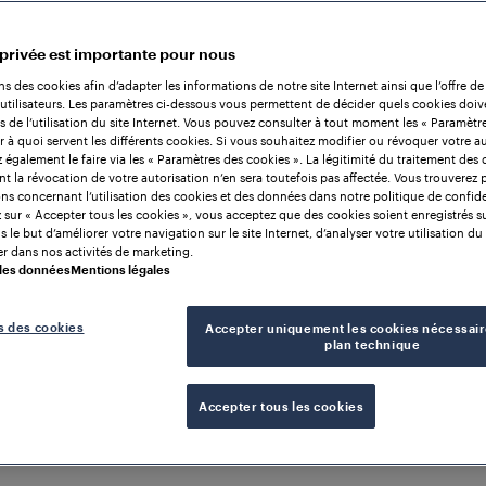
 privée est importante pour nous
ns des cookies afin d’adapter les informations de notre site Internet ainsi que l’offre de
utilisateurs. Les paramètres ci-dessous vous permettent de décider quels cookies doiv
rs de l’utilisation du site Internet. Vous pouvez consulter à tout moment les « Paramètr
r à quoi servent les différents cookies. Si vous souhaitez modifier ou révoquer votre au
également le faire via les « Paramètres des cookies ». La légitimité du traitement des
nt la révocation de votre autorisation n’en sera toutefois pas affectée. Vous trouverez 
ns concernant l’utilisation des cookies et des données dans notre politique de confiden
 sur « Accepter tous les cookies », vous acceptez que des cookies soient enregistrés s
 le but d’améliorer votre navigation sur le site Internet, d’analyser votre utilisation du 
r dans nos activités de marketing.
 des données
Mentions légales
s des cookies
Accepter uniquement les cookies nécessair
plan technique
E DU TEMPS POUR
Accepter tous les cookies
ns de comptage d'e