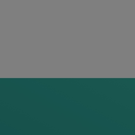
les permettent une intégration
rs de roues de Frauscher
sont
ur, de puissantes cartes
s et compter les essieux qui
rnissent également des informations
 des roues ainsi que les données de
et les intégrateurs de systèmes
ferroviaire.