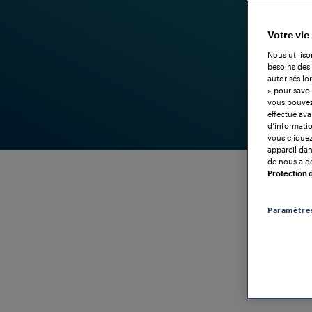
Votre vie
Nous utiliso
besoins des 
autorisés lo
» pour savoi
vous pouvez 
effectué ava
d’informatio
vous cliquez
appareil dans
de nous aide
Protection
Paramètre
DES SYSTÈMES DE COMPTAGE D'ESSIEUX À L'ÉPREUV
L'EXPLOITATION FERROVIAIRE
Compteurs
Des solutio