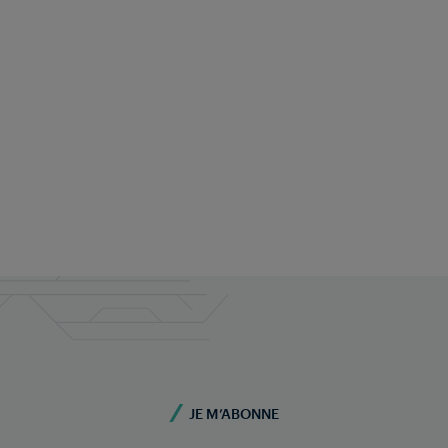
TRAIN DETECTION
FRANCE
JE M’ABONNE
Le comptage d'essieux assure un
contrôle sécurisé (fail-safe) pour