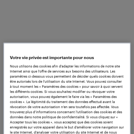
La section ferroviaire entre Kokkola et Ylivieska est
l'une des lignes les plus fréquentées de Finlande, où
les trains atteignent jusqu'à 200 km/h. Les
conditions environnementales en Finlande sont
particulièrement rudes : de fortes chutes de neige et
des températures extrêmement basses sont
fréquentes en hiver.
Votre vie privée est importante pour nous
La Finnish Transport Agency a prévu d'étendre la
Nous utilisons des cookies afin d’adapter les informations de notre site
section ferroviaire entre Kokkola et Ylivieska, en
Internet ainsi que l’offre de services aux besoins des utilisateurs. Les
passant d'une voie unique à une voie double. Ce
paramètres ci-dessous vous permettent de décider quels cookies doivent
être autorisés lors de l’utilisation du site Internet. Vous pouvez consulter
projet était l'un des projets de modernisation de
à tout moment les « Paramètres des cookies » pour savoir à quoi servent
signalisation les plus vastes jamais réalisés en
les différents cookies. Si vous souhaitez modifier ou révoquer votre
autorisation, vous pouvez également le faire via les « Paramètres des
Finlande. Il était donc évident que le projet devait
cookies ». La légitimité du traitement des données effectué avant la
être réalisé sans perturber la circulation régulière
révocation de votre autorisation n’en sera toutefois pas affectée. Vous
des trains.
trouverez plus d’informations concernant l’utilisation des cookies et des
données dans notre politique de confidentialité. Si vous cliquez sur «
Accepter tous les cookies », vous acceptez que des cookies soient
Le
Capteur de roue Frauscher RSR123
a prouvé sa
enregistrés sur votre appareil dans le but d’améliorer votre navigation sur
fiabilité même dans les conditions
le site Internet, d’analyser votre utilisation du site Internet et de nous