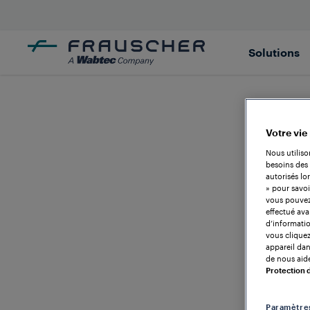
Solutions
Votre vie
Nous utiliso
besoins des 
autorisés lo
» pour savoi
vous pouvez 
effectué ava
d’informatio
vous cliquez
appareil dans
de nous aide
Protection
Paramètre