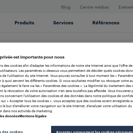
Blog
Centre médias
Evéne
Produits
Services
Références
 privée est importante pour nous
ns des cookies afin d’adapter les informations de notre site Internet ainsi que l’offre de
utilisateurs. Les paramètres ci-dessous vous permettent de décider quels cookies doiv
rs de l’utilisation du site Internet. Vous pouvez consulter à tout moment les « Paramètr
r à quoi servent les différents cookies. Si vous souhaitez modifier ou révoquer votre au
également le faire via les « Paramètres des cookies ». La légitimité du traitement des
nt la révocation de votre autorisation n’en sera toutefois pas affectée. Vous trouverez 
ns concernant l’utilisation des cookies et des données dans notre politique de confiden
 sur « Accepter tous les cookies », vous acceptez que des cookies soient enregistrés s
 le but d’améliorer votre navigation sur le site Internet, d’analyser votre utilisation du 
r dans nos activités de marketing.
 des données
Mentions légales
s des cookies
Accepter uniquement les cookies nécessair