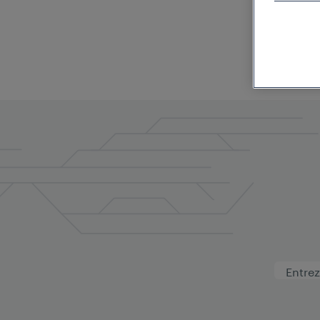
RESTEZ INFORMÉ GRÂCE À NOTRE NEWSLETTER
S'abonner à not
newsletter
Vous souhaitez recevoir
les actualités sur l'entre
que des informations sur nos
événements, salons