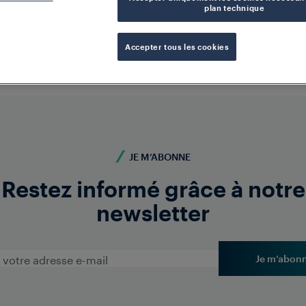
plan technique
Accepter tous les cookies
JE M’ABONNE
Restez informé grâce à notre
re
newsletter
Je m’abon
ainsi
prise et nos produits
?
 et webinaires