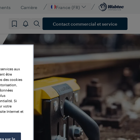
ments
Carrière
France (FR)
Contact commercial et service
 services aux
ent être
es des cookies
torisation,
 données
plus
tialité. Si
ur votre
site Internet et
es sur le