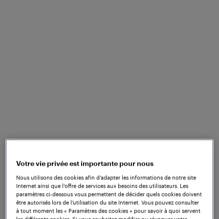
peuvent ouvrir de nouvelles perspectives
d'optimisation. Pour continuer à répondre à cette
demande croissante et garantir ainsi
un transport
il est nécessaire de
ferroviaire rentable et efficace,
définir dès aujourd'hui les bases de demain.
Votre vie privée est importante pour nous
Nous utilisons des cookies afin d’adapter les informations de notre site
Internet ainsi que l’offre de services aux besoins des utilisateurs. Les
paramètres ci-dessous vous permettent de décider quels cookies doivent
être autorisés lors de l’utilisation du site Internet. Vous pouvez consulter
à tout moment les « Paramètres des cookies » pour savoir à quoi servent
les différents cookies. Si vous souhaitez modifier ou révoquer votre