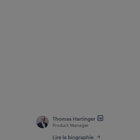
plateforme centrale permettent aux exploitants
ferroviaires
d'exploiter leurs données de manière
Parallèlement, la mise en place d'un
intelligente.
écosystème digital ouvre la voie à un
avenir digital
. Une telle solution permet non seulement
sécurisé
de rendre le flux croissant de données plus
maîtrisable et exploitable, mais elle offre également
des avantages en matière de
sécurité, de fiabilité,
de l'exploitation
d'efficacité et de rentabilité
ferroviaire. Avec la plateforme de données
Frauscher Insights, une transformation digitale
réussie, capable de relever les défis de l'avenir,
devient possible : un pilotage ferroviaire fondé sur
les données.
Thomas Hartinger
Product Manager
Lire la biographie