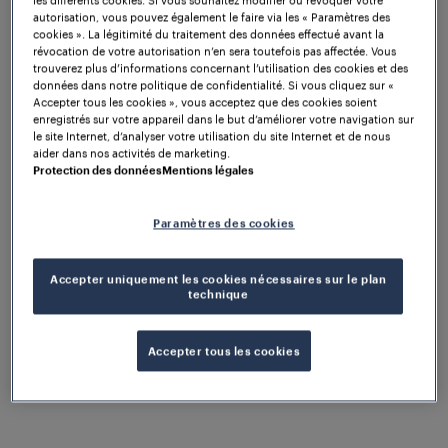
Les plateformes de
autorisation, vous pouvez également le faire via les « Paramètres des
cookies ». La légitimité du traitement des données effectué avant la
données, la clé
révocation de votre autorisation n’en sera toutefois pas affectée. Vous
trouverez plus d’informations concernant l’utilisation des cookies et des
données dans notre politique de confidentialité. Si vous cliquez sur «
d'une exploitation
Accepter tous les cookies », vous acceptez que des cookies soient
enregistrés sur votre appareil dans le but d’améliorer votre navigation sur
le site Internet, d’analyser votre utilisation du site Internet et de nous
ferroviaire à
aider dans nos activités de marketing.
Protection des données
Mentions légales
l'épreuve du temps
Paramètres des cookies
Dans le cadre de la digitalisation, les exploitants
ferroviaires génèrent de plus en plus de données.
Accepter uniquement les cookies nécessaires sur le plan
technique
permettent
Les plateformes de données
de
collecter ces informations, de les regrouper
Accepter tous les cookies
.
intelligemment et de les exploiter efficacement
Cela présente des
dans différents
avantages
domaines :