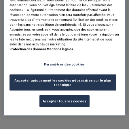
autorisation, vous pouvez également le faire via les « Paramètres des
cookies ». La légitimité du traitement des données effectué avant la
révocation de votre autorisation n’en sera toutefois pas affectée. Vous
trouverez plus d’informations concernant l’utilisation des cookies et des
données dans notre politique de confidentialité. Si vous cliquez sur «
Accepter tous les cookies », vous acceptez que des cookies soient
enregistrés sur votre appareil dans le but d’améliorer votre navigation sur
le site Internet, d’analyser votre utilisation du site Internet et de nous
aider dans nos activités de marketing.
Protection des données
Mentions légales
Paramètres des cookies
Accepter uniquement les cookies nécessaires sur le plan
technique
La prise en charge d'interfaces normalisées présente
des avantages considérables pour l'exploitant, car
Accepter tous les cookies
elle permet une plus grande interopérabilité entre
les différents composants, tout en garantissant une
fiabilité renforcée du système et une intégration
aisée dans les systèmes existants. Par exemple,