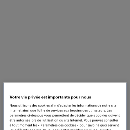
Un exemple notable de WOC est le
système de
qui fournit une
contrôle d'aiguilles Frauscher
solution SIL 4 comprenant tous les composants
nécessaires au contrôle, à la détection et à la
surveillance des moteurs d'aiguilles. Conçu avec un
haut degré de flexibilité, notre système de contrôle
d'aiguilles permet une intégration transparente avec
une large gamme de moteurs d'aiguilles. Cette
solution est capable de piloter jusqu'à 20 moteurs
d'aiguilles au sein d'un même système, offrant ainsi
une gestion efficace de plusieurs dispositifs par le
biais d'une interface de communication unique. De
Votre vie privée est importante pour nous
plus, le système de contrôle d'aiguilles est conforme
Nous utilisons des cookies afin d’adapter les informations de notre site
aux interfaces normalisées de communication, de
Internet ainsi que l’offre de services aux besoins des utilisateurs. Les
paramètres ci-dessous vous permettent de décider quels cookies doivent
sécurité, de diagnostic et de maintenance - SCI, SSI,
être autorisés lors de l’utilisation du site Internet. Vous pouvez consulter
SDI et SMI - conformément à la norme EULYNX.
à tout moment les « Paramètres des cookies » pour savoir à quoi servent
les différents cookies. Si vous souhaitez modifier ou révoquer votre