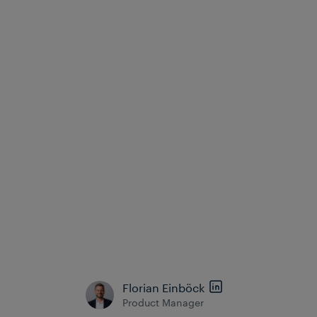
différentes régions et exigences spécifiques de
projet. Le système de contrôle d'aiguilles assure
ainsi une gestion des opérations ferroviaires
robuste, évolutive et efficace. Ce niveau de
polyvalence, associé à la prise en charge
d'interfaces standardisées, redonne aux exploitants
la maîtrise de leurs réseaux ferroviaires : réduction
des coûts, liberté de choix parmi différents
fabricants de produits et évitement du verrouillage
fournisseurs, parmi de nombreux autres avantages.
En tant que "Your partner for confidence", Frauscher
fournit les éléments de terrain les plus fiables au
monde pour une détection des trains et un contrôle
des objets en bord de voie, permettant aux
exploitants ferroviaires d'exploiter leurs réseaux en
toute confiance.
Florian Einböck
Product Manager