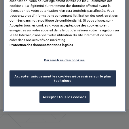
autorisation, vous pouvez également le faire via les « Paramètres des
cookies ». La légitimité du traitement des données effectué avant la
réussi
révocation de votre autorisation n’en sera toutefois pas affectée. Vous
trouverez plus d’informations concernant l’utilisation des cookies et des
données dans notre politique de confidentialité. Si vous cliquez sur «
Accepter tous les cookies », vous acceptez que des cookies soient
enregistrés sur votre appareil dans le but d’améliorer votre navigation sur
Vous vous êtes désabonné avec succès de notre
le site Internet, d’analyser votre utilisation du site Internet et de nous
newsletter. Nous nous réjouissons de vous accueillir
aider dans nos activités de marketing.
à nouveau parmi nos lecteurs.
Protection des données
Mentions légales
Si vous vous êtes désabonné par erreur, vous
Paramètres des cookies
pouvez vous réabonner ici.
Accepter uniquement les cookies nécessaires sur le plan
technique
Se réabonner
Accepter tous les cookies