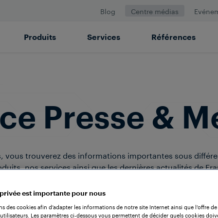
Blog
Centre médias
Evéne
Produits
Services
Références
ce Presse & M
, vous trouverez des informations importantes sous différe
duits, nos services ainsi que les dernières actualités de Fr
tons à disposition une rubrique dédiée comprenant nos co
 privée est importante pour nous
presse les plus récents.
ns des cookies afin d’adapter les informations de notre site Internet ainsi que l’offre de
utilisateurs. Les paramètres ci-dessous vous permettent de décider quels cookies doiv