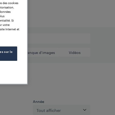
es des cookies
torisation,
 données
plus
tialité. Si
ur votre
site Internet et
rtificats
Banque d’images
Vidéos
es sur le
Année