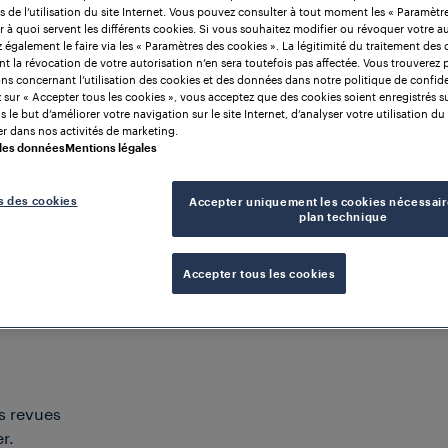
rs de l’utilisation du site Internet. Vous pouvez consulter à tout moment les « Paramètr
r à quoi servent les différents cookies. Si vous souhaitez modifier ou révoquer votre au
également le faire via les « Paramètres des cookies ». La légitimité du traitement des
nt la révocation de votre autorisation n’en sera toutefois pas affectée. Vous trouverez 
ns concernant l’utilisation des cookies et des données dans notre politique de confiden
 sur « Accepter tous les cookies », vous acceptez que des cookies soient enregistrés s
 le but d’améliorer votre navigation sur le site Internet, d’analyser votre utilisation du 
r dans nos activités de marketing.
 des données
Mentions légales
ches techniques
Webinaires
Articles spécialisés
Ce
s des cookies
Accepter uniquement les cookies nécessair
plan technique
Accepter tous les cookies
s revues
r.