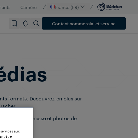
ments
Carrière
France (FR)
Contact commercial et service
édias
nts formats. Découvrez-en plus sur
auscher.
mmuniqués de presse et photos de
 services aux
ent être