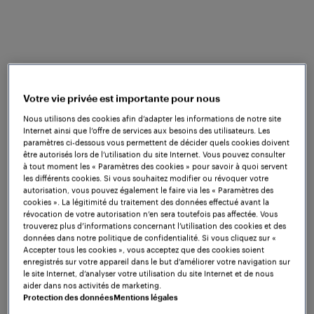
capteur de roues RSR180
a été mis en œuvre par
Rail-Mil. L'un des principaux avantages de ce
système réside dans sa capacité à s'intégrer
rapidement et efficacement dans les systèmes de
signalisation existants, car il fournit des interfaces
matérielles largement utilisées.
Votre vie privée est importante pour nous
Combinée à des possibilités de diagnostic
Nous utilisons des cookies afin d’adapter les informations de notre site
Internet ainsi que l’offre de services aux besoins des utilisateurs. Les
complètes, la solution complète garantit un
paramètres ci-dessous vous permettent de décider quels cookies doivent
fonctionnement fiable et une maintenance
être autorisés lors de l’utilisation du site Internet. Vous pouvez consulter
à tout moment les « Paramètres des cookies » pour savoir à quoi servent
économique et optimisée.
les différents cookies. Si vous souhaitez modifier ou révoquer votre
autorisation, vous pouvez également le faire via les « Paramètres des
Après des années de mise en œuvre réussie, le
cookies ». La légitimité du traitement des données effectué avant la
métro de Varsovie a décidé d'utiliser l'ACS2000 pour
révocation de votre autorisation n’en sera toutefois pas affectée. Vous
trouverez plus d’informations concernant l’utilisation des cookies et des
d'autres projets et même de remplacer les
données dans notre politique de confidentialité. Si vous cliquez sur «
installations de circuit de voie existantes sur la ligne
Accepter tous les cookies », vous acceptez que des cookies soient
enregistrés sur votre appareil dans le but d’améliorer votre navigation sur
M1. Ce projet prouve que les compteurs d'essieux de
le site Internet, d’analyser votre utilisation du site Internet et de nous
nouvelle génération sont une solution clé pour des
aider dans nos activités de marketing.
systèmes ferroviaires durables et orientés vers
Protection des données
Mentions légales
l'avenir.