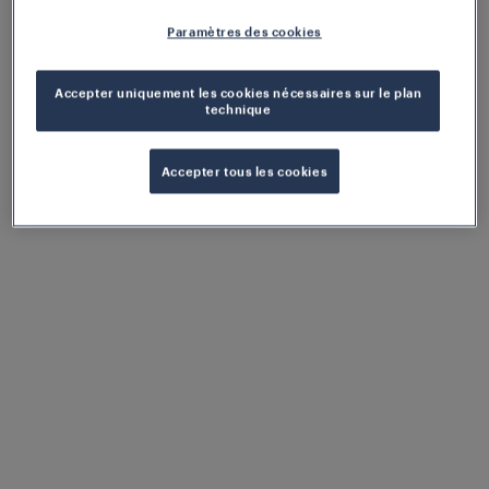
Paramètres des cookies
Accepter uniquement les cookies nécessaires sur le plan
technique
Accepter tous les cookies
Une technologie éprouvée
Le RSR180, très fiable, a fait l'objet d'un
développement continu pendant plus de 30
ans. Il résiste aux perturbations causées par
les freins magnétiques et peut être utilisé sur
des rails à gorge.
Configuration facile et intégration
efficace
L'ACS2000 se configure facilement à l'aide