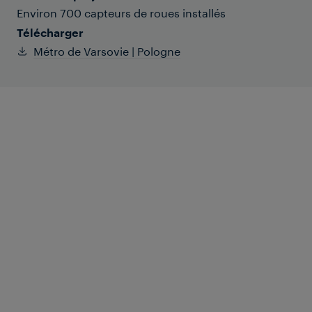
Environ 700 capteurs de roues installés
Télécharger
Métro de Varsovie | Pologne
Le métro de Varsovie recherchait une
alternative aux circuits de voie pour la
ligne M2, afin d'augmenter la disponibilité
des services de transports publics en
utilisant une technologie de signalisation
fiable. Finalement, l'exploitant a même