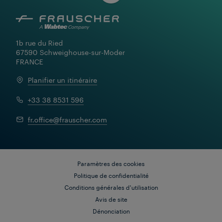
1b rue du Ried

67590 Schweighouse-sur-Moder

FRANCE
Planifier un itinéraire
+33 38 8531 596
En savoir plus
fr.office@frauscher.com
Paramètres des cookies
Politique de confidentialité
Conditions générales d'utilisation
Avis de site
Dénonciation