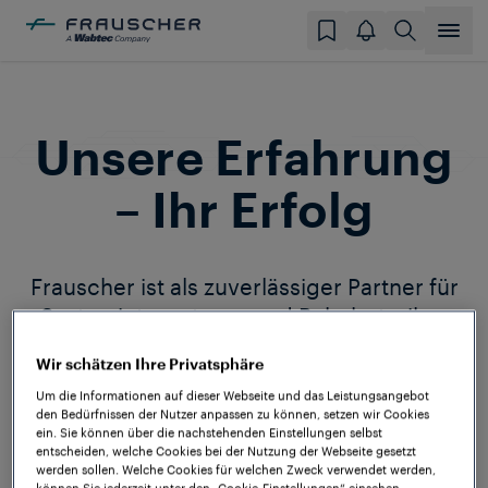
Unsere Erfahrung
– Ihr Erfolg
Frauscher ist als zuverlässiger Partner für
Systemintegratoren und Bahnbetreiber
weltweit etabliert. In den vergangenen
Jahrzehnten haben wir Projekte auf allen
Wir schätzen Ihre Privatsphäre
Kontinenten und unter den
Um die Informationen auf dieser Webseite und das Leistungsangebot
den Bedürfnissen der Nutzer anpassen zu können, setzen wir Cookies
unterschiedlichsten technischen und
ein. Sie können über die nachstehenden Einstellungen selbst
entscheiden, welche Cookies bei der Nutzung der Webseite gesetzt
klimatischen Bedingungen erfolgreich
werden sollen. Welche Cookies für welchen Zweck verwendet werden,
können Sie jederzeit unter den „Cookie-Einstellungen“ einsehen.