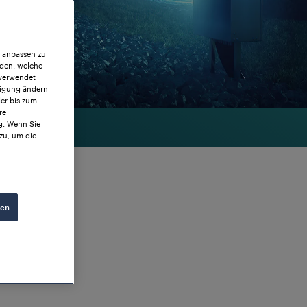
r anpassen zu
iden, welche
 verwendet
ligung ändern
der bis zum
re
g. Wenn Sie
zu, um die
ren