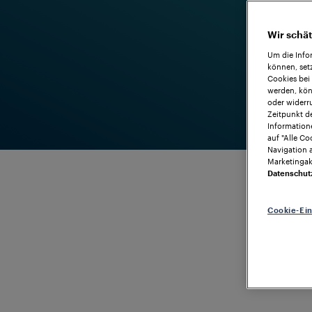
Wir schät
Um die Info
können, set
Cookies bei
werden, kön
oder widerru
Zeitpunkt de
Information
auf "Alle Co
Navigation 
Marketingakt
Datenschut
Cookie-Ei
ZUVERLÄSSIGER AUSTAUSCH VON IO-DATEN
Data
Transmissio
Vielseitigk