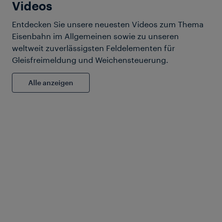
Videos
Entdecken Sie unsere neuesten Videos zum Thema
Unternehmen
Eisenbahn im Allgemeinen sowie zu unseren
weltweit zuverlässigsten Feldelementen für
Gleisfreimeldung und Weichensteuerung.
Alle anzeigen
6 Bilder
Mehr erfahren
Management