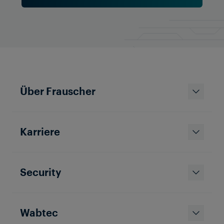
Videos ansehen
Über Frauscher
Karriere
Security
Karriere bei Frauscher
Werfen Sie einen Blick hinter die Kulissen der
Wabtec
Arbeitswelt bei Frauscher! Von der Technik
und Innovation bis hin zur Teamarbeit und