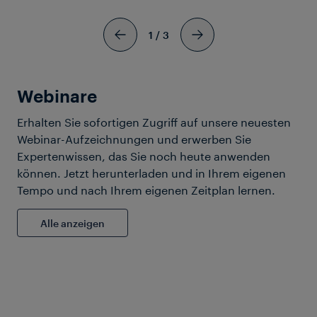
1
/
3
Unternehmen
Übernahme Frauscher Sensor
Technology Group durch
Wabtec abgeschlossen
Webinare
Erhalten Sie sofortigen Zugriff auf unsere neuesten
Webinar-Aufzeichnungen und erwerben Sie
Frauscher Advanced Counter
Expertenwissen, das Sie noch heute anwenden
FAdC®i
können. Jetzt herunterladen und in Ihrem eigenen
Tempo und nach Ihrem eigenen Zeitplan lernen.
Alle anzeigen
01. Dez. 2025