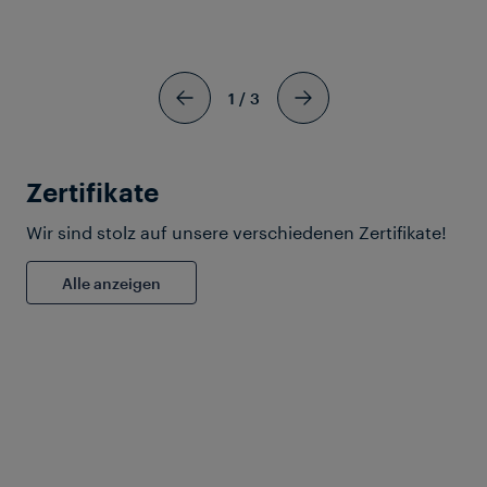
1
/
3
Zertifikate
Wir sind stolz auf unsere verschiedenen Zertifikate!
Alle anzeigen
IRSE 2025
Keeping Railway Signalling
Systems Operational:
Automated Update and
Maintenance Strategies for
Distributed Object