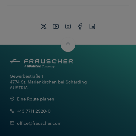
zum Arbeitsalltag – erfahren Sie, wie es ist,
Teil unseres Teams zu sein.
Gewerbestraße 1

4774 St. Marienkirchen bei Schärding

AUSTRIA
Eine Route planen
+43 7711 2920-0
Videos ansehen
office@frauscher.com