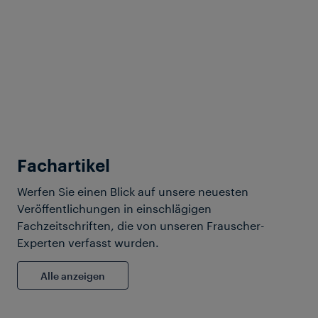
Datenblatt downloaden
Produkte & Services
Effizienz maximieren:
Achszählung für nicht-
sicherheitskritische
Anwendungen
Fachartikel
Frauscher Advanced Counter
Werfen Sie einen Blick auf unsere neuesten
FAdC®
Veröffentlichungen in einschlägigen
Fachzeitschriften, die von unseren Frauscher-
Experten verfasst wurden.
Alle anzeigen