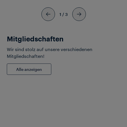
1
/
3
Mitgliedschaften
Wir sind stolz auf unsere verschiedenen
Mitgliedschaften!
ISO 45001 February 2027
Alle anzeigen
SIGNAL + DRAHT (116) 11/2024
Erfolgreiche
Interoperabilitätstests der
SCI-TDS-Schnittstelle