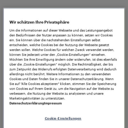
22. Juli 2026
Wir schätzen Ihre Privatsphäre
Um die Informationen auf dieser Webseite und das Leistungsangebot
den Bedürfnissen der Nutzer anpassen zu können, setzen wir Cookies
ein. Sie können über die nachstehenden Einstellungen selbst
1
/
3
entscheiden, welche Cookies bei der Nutzung der Webseite gesetzt
werden sollen. Welche Cookies für welchen Zweck verwendet werden,
können Sie jederzeit unter den „Cookie-Einstellungen“ einsehen.
Möchten Sie Ihre Einwilligung ändern oder widerrufen, ist dies ebenfalls
über die „Cookie-Einstellungen“ möglich. Die Rechtmäßigkeit, der bis
Datenblätter
zum Zeitpunkt des Widerrufs erfolgten Datenverarbeitung wird dadurch
allerdings nicht berührt. Weitere Informationen zu den verwendeten
Hier haben Sie Zugriff zu den Datenblättern unserer
Cookies und Daten finden Sie in unserer Datenschutzerklärung. Wenn
Frauscher-Produkte.
Sie auf "Alle Cookies akzeptieren" klicken, stimmen Sie der Speicherung
von Cookies auf Ihrem Gerät zu, um die Navigation auf der Website zu
verbessern, die Nutzung der Website zu analysieren und unsere
Unternehmen
Alle anzeigen
Marketingaktivitäten zu unterstützen.
Frauscher gibt
Datenschutzerklärung
Impressum
Führungswechsel bekannt
Cookie-Einstellungen