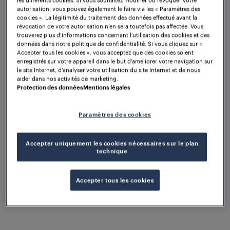
autorisation, vous pouvez également le faire via les « Paramètres des
malveillantes telles que le sabotage et les cyber-
cookies ». La légitimité du traitement des données effectué avant la
attaques. Les systèmes modernes de détection des
révocation de votre autorisation n’en sera toutefois pas affectée. Vous
trouverez plus d’informations concernant l’utilisation des cookies et des
trains offrent une solution pour répondre aux
données dans notre politique de confidentialité. Si vous cliquez sur «
exigences des deux concepts, en facilitant la
Accepter tous les cookies », vous acceptez que des cookies soient
transmission d'informations aux systèmes de
enregistrés sur votre appareil dans le but d’améliorer votre navigation sur
le site Internet, d’analyser votre utilisation du site Internet et de nous
signalisation et de diagnostic.
aider dans nos activités de marketing.
Protection des données
Mentions légales
Il est particulièrement important pour les systèmes
de signalisation de parvenir à un équilibre entre la
Paramètres des cookies
sécurité et la sûreté. La sûreté et la sécurité
partagent le même objectif : garantir le
fonctionnement continu du système. Toutefois,
Accepter uniquement les cookies nécessaires sur le plan
technique
elles diffèrent dans leur cycle de vie. Des normes
telles que la norme TS 50701 relient les mondes de
la sécurité et de la sûreté en créant des points de
Accepter tous les cookies
synchronisation entre leurs cycles de vie respectifs.
Cette harmonisation intègre les mesures de
sécurité, telles que définies par les normes
CENELEC, avec les procédures de sécurité afin de