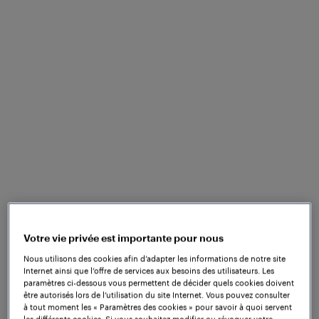
Allier la sécurité et
la sûreté
dans la
signalisation
ferroviaire
Dans le domaine ferroviaire, la sécurité et la sûreté
sont des concepts distincts mais interdépendants
qui sont essentiels à l'intégrité et à la fiabilité de
l'exploitation ferroviaire. La sécurité fait référence
aux mesures et pratiques conçues pour éviter les
accidents, les blessures et les dommages aux
Votre vie privée est importante pour nous
passagers, au personnel et au public. D'autre part, la
Nous utilisons des cookies afin d’adapter les informations de notre site
sûreté dans le ferroviaire renvoie aux mesures et
Internet ainsi que l’offre de services aux besoins des utilisateurs. Les
pratiques visant à protéger les systèmes
paramètres ci-dessous vous permettent de décider quels cookies doivent
être autorisés lors de l’utilisation du site Internet. Vous pouvez consulter
ferroviaires, l'infrastructure et les utilisateurs des
à tout moment les « Paramètres des cookies » pour savoir à quoi servent
dommages intentionnels causés par des activités
les différents cookies. Si vous souhaitez modifier ou révoquer votre