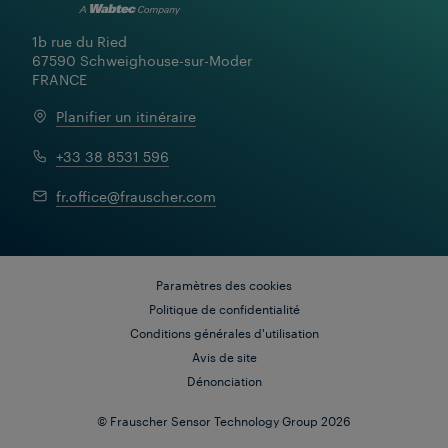
1b rue du Ried

67590 Schweighouse-sur-Moder

FRANCE
Planifier un itinéraire
+33 38 8531 596
Services
Transformer les données en
fr.office@frauscher.com
informations à forte valeur
ajoutée : des solutions de
supervision basées sur le cloud
pour des réseaux ferroviaires
fiables et performants
Paramètres des cookies
Politique de confidentialité
Conditions générales d'utilisation
Avis de site
Dénonciation
© Frauscher Sensor Technology Group 2026