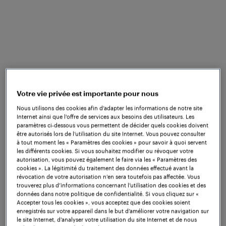
Les opérateurs du Charlotte Area Transit System,
sur les conseils du consultant HNTB, ont accepté
d'utiliser le FAdC® pour un essai en mode "shadow"
afin de déterminer s'il résoudrait le problème
prévalent des fausses alertes de franchissement de
signaux rouges. La principale raison pour laquelle le
compteur d'essieux a été envisagé était sa forte
immunité aux interférences électromagnétiques, qui
Votre vie privée est importante pour nous
étaient à l'origine de ce problème, ainsi que sa
Nous utilisons des cookies afin d’adapter les informations de notre site
capacité à fonctionner conjointement avec les
Internet ainsi que l’offre de services aux besoins des utilisateurs. Les
circuits de voie à audio-fréquence existants. L'essai
paramètres ci-dessous vous permettent de décider quels cookies doivent
être autorisés lors de l’utilisation du site Internet. Vous pouvez consulter
a été mené au niveau de l'enclenchement d'Archdale
à tout moment les « Paramètres des cookies » pour savoir à quoi servent
pendant neuf mois et demi et a donné les résultats
les différents cookies. Si vous souhaitez modifier ou révoquer votre
autorisation, vous pouvez également le faire via les « Paramètres des
positifs attendus. Les données ont montré que, bien
cookies ». La légitimité du traitement des données effectué avant la
que de nombreux cas de "bobbing" du circuit de
révocation de votre autorisation n’en sera toutefois pas affectée. Vous
trouverez plus d’informations concernant l’utilisation des cookies et des
voie se soient produits pendant la période d'essai et
données dans notre politique de confidentialité. Si vous cliquez sur «
aient généré de fausses alertes de franchissement,
Accepter tous les cookies », vous acceptez que des cookies soient
les informations fournies par le compteur d'essieux
enregistrés sur votre appareil dans le but d’améliorer votre navigation sur
le site Internet, d’analyser votre utilisation du site Internet et de nous
indiquaient que, s'il avait été en service, ces fausses