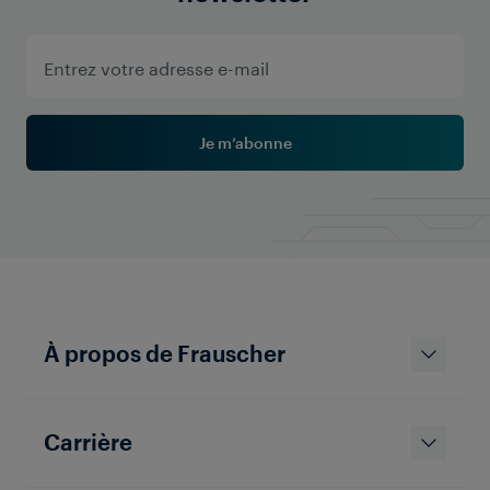
laser à proximité immédiate de l’Eurotunnel, un défi
majeur s’est posé : éviter toute exposition
involontaire au laser sans compromettre la capacité
du système à inspecter jusqu’à 200 trains par jour.
Pour répondre à ces exigences, MERMEC s’est
associé à Frauscher.
Je m’abonne
À propos de Frauscher
Carrière