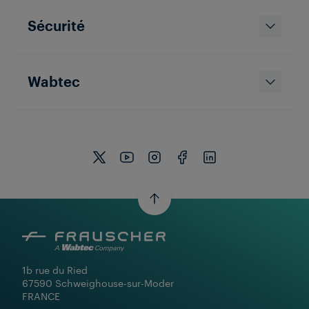
Sécurité
Wabtec
1b rue du Ried

67590 Schweighouse-sur-Moder

FRANCE