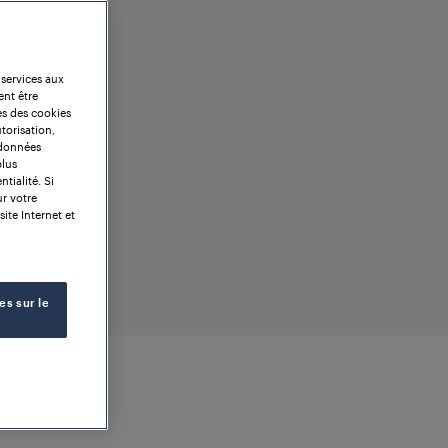
 services aux
ent être
es des cookies
torisation,
 données
plus
tialité. Si
ur votre
site Internet et
es sur le
GNE ET
 réseau