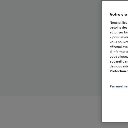
Votre vie
Nous utiliso
besoins des 
autorisés lo
» pour savoi
vous pouvez 
effectué ava
d’informatio
vous cliquez
appareil dans
de nous aide
Protection
Paramètre