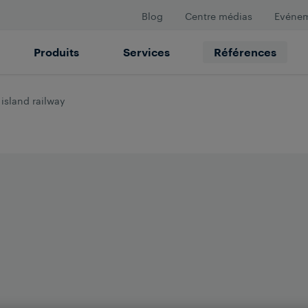
Blog
Centre médias
Evéne
Produits
Services
Références
s island railway