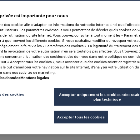
 privée est importante pour nous
ns des cookies afin d’adapter les informations de notre site Internet ainsi que l’offre de
utilisateurs. Les paramètres ci-dessous vous permettent de décider quels cookies doiv
rs de l’utilisation du site Internet. Vous pouvez consulter à tout moment les « Paramètr
r à quoi servent les différents cookies. Si vous souhaitez modifier ou révoquer votre au
également le faire via les « Paramètres des cookies ». La légitimité du traitement des
nt la révocation de votre autorisation n’en sera toutefois pas affectée. Vous trouverez 
ns concernant l’utilisation des cookies et des données dans notre politique de confiden
 sur « Accepter tous les cookies », vous acceptez que des cookies soient enregistrés s
 le but d’améliorer votre navigation sur le site Internet, d’analyser votre utilisation du 
r dans nos activités de marketing.
 des données
Mentions légales
s des cookies
Accepter uniquement les cookies nécessair
plan technique
Accepter tous les cookies
TRAIN DETECTION
ROYAUME-UNI DE GRANDE-BRETA
D'IRLANDE DU NORD
Garantir la fiabilité du