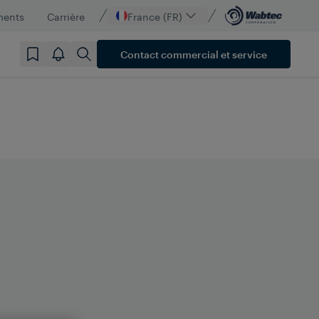
ments
Carrière
France (FR)
Contact commercial et service