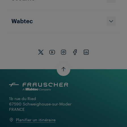
Wabtec
1b rue du Ried

67590 Schweighouse-sur-Moder

FRANCE
Planifier un itinéraire