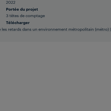
2022
Portée du projet
3 têtes de comptage
Télécharger
 les retards dans un environnement métropolitain (métro) |
Un important exploitant de métro
cherchait des moyens de réduire les
goulets d'étranglement qui provoquaient
des retards importants dans une station