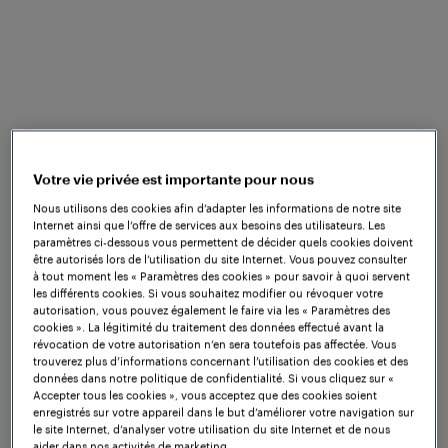
rechercher des améliorations. Dans ce cas, des
consultants ont été chargés de trouver une solution,
en se concentrant sur le système de signalisation
existant qui n'était pas en mesure de remédier aux
goulets d'étranglement.
Le principal problème à l'origine des retards
concerne l'aiguillage situé directement après le quai
Votre vie privée est importante pour nous
de la gare, qui est verrouillé dans sa position
Nous utilisons des cookies afin d’adapter les informations de notre site
pendant 30 secondes lorsque la zone d'approche
Internet ainsi que l’offre de services aux besoins des utilisateurs. Les
est occupée. Les trains à l'arrêt qui ont besoin que
paramètres ci-dessous vous permettent de décider quels cookies doivent
l'aiguillage soit mis en position inversée doivent
être autorisés lors de l’utilisation du site Internet. Vous pouvez consulter
à tout moment les « Paramètres des cookies » pour savoir à quoi servent
attendre l'expiration du temporisateur ASR
les différents cookies. Si vous souhaitez modifier ou révoquer votre
(Approach Stick Relay) de 30 secondes.
autorisation, vous pouvez également le faire via les « Paramètres des
cookies ». La légitimité du traitement des données effectué avant la
révocation de votre autorisation n’en sera toutefois pas affectée. Vous
En collaboration avec l'exploitant, Frauscher a
trouverez plus d’informations concernant l’utilisation des cookies et des
conçu une solution simple de détection des roues
données dans notre politique de confidentialité. Si vous cliquez sur «
qui permet de vérifier positivement la mise à quai
Accepter tous les cookies », vous acceptez que des cookies soient
enregistrés sur votre appareil dans le but d’améliorer votre navigation sur
d'un train en gare, ce qui autorise un
le site Internet, d’analyser votre utilisation du site Internet et de nous
contournement du temporisateur de 30 secondes.
aider dans nos activités de marketing.