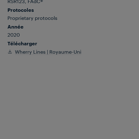
RSR123, FAdC®
Protocoles
Proprietary protocols
Année
2020
Télécharger
Wherry Lines | Royaume-Uni
Les Wherry Lines sont des lignes
ferroviaires secondaires situées en East