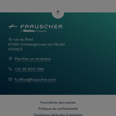
1b rue du Ried

67590 Schweighouse-sur-Moder

FRANCE
Planifier un itinéraire
+33 38 8531 596
En savoir plus
fr.office@frauscher.com
Paramètres des cookies
Politique de confidentialité
Conditions générales d'utilisation