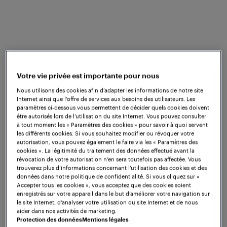
d'un passage à niveau. Le premier système est une
méthode de prédiction de la probabilité qu'un train
franchisse un signal en fonction de sa vitesse. Le
second système est un déclencheur rapide en cas
de SPAD (FAST - Fast Acting SPAD Trigger), activé
dans l'éventualité où un train franchit un signal
affichant un aspect rouge.
Votre vie privée est importante pour nous
Nous utilisons des cookies afin d’adapter les informations de notre site
Le client a préféré réutiliser l'équipement Frauscher
Internet ainsi que l’offre de services aux besoins des utilisateurs. Les
déjà installé sur le site dans le cadre d'un autre
paramètres ci-dessous vous permettent de décider quels cookies doivent
être autorisés lors de l’utilisation du site Internet. Vous pouvez consulter
projet, à savoir le Frauscher Advanced Counter
à tout moment les « Paramètres des cookies » pour savoir à quoi servent
FAdC® et le
capteur de roue RSR123
. Cette décision
les différents cookies. Si vous souhaitez modifier ou révoquer votre
a été prise dans le but de réduire l'équipement en
autorisation, vous pouvez également le faire via les « Paramètres des
cookies ». La légitimité du traitement des données effectué avant la
bord de voie tout en réduisant les coûts de
révocation de votre autorisation n’en sera toutefois pas affectée. Vous
maintenance futurs.
trouverez plus d’informations concernant l’utilisation des cookies et des
données dans notre politique de confidentialité. Si vous cliquez sur «
Accepter tous les cookies », vous acceptez que des cookies soient
Comme aucune donnée relative à la précision des
enregistrés sur votre appareil dans le but d’améliorer votre navigation sur
mesures de vitesse précédentes n'était disponible,
le site Internet, d’analyser votre utilisation du site Internet et de nous
Frauscher a réalisé et encadré des essais pour
aider dans nos activités de marketing.
Protection des données
Mentions légales
déterminer l'exactitude de la mesure de vitesse aux