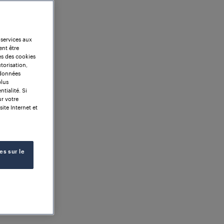
 services aux
ent être
es des cookies
torisation,
 données
plus
tialité. Si
ur votre
site Internet et
es sur le