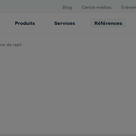
Blog
Centre médias
Evéne
Produits
Services
Références
me de repli