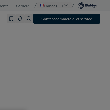
ments
Carrière
France (FR)
Contact commercial et service