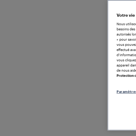
Votre vie
Nous utiliso
besoins des 
autorisés lo
» pour savoi
vous pouvez 
effectué ava
d’informatio
vous cliquez
appareil dans
de nous aide
Protection
Paramètre
TRAIN DE
BRETAGNE
Com