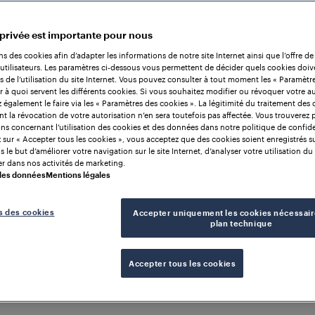
 privée est importante pour nous
ns des cookies afin d’adapter les informations de notre site Internet ainsi que l’offre de
utilisateurs. Les paramètres ci-dessous vous permettent de décider quels cookies doiv
rs de l’utilisation du site Internet. Vous pouvez consulter à tout moment les « Paramètr
r à quoi servent les différents cookies. Si vous souhaitez modifier ou révoquer votre au
également le faire via les « Paramètres des cookies ». La légitimité du traitement des
nt la révocation de votre autorisation n’en sera toutefois pas affectée. Vous trouverez 
ns concernant l’utilisation des cookies et des données dans notre politique de confiden
 sur « Accepter tous les cookies », vous acceptez que des cookies soient enregistrés s
 le but d’améliorer votre navigation sur le site Internet, d’analyser votre utilisation du 
r dans nos activités de marketing.
 des données
Mentions légales
s des cookies
Accepter uniquement les cookies nécessair
plan technique
Accepter tous les cookies
TECTION
ROYAUME-UNI DE GRANDE-
 ET D'IRLANDE DU NORD
pteurs