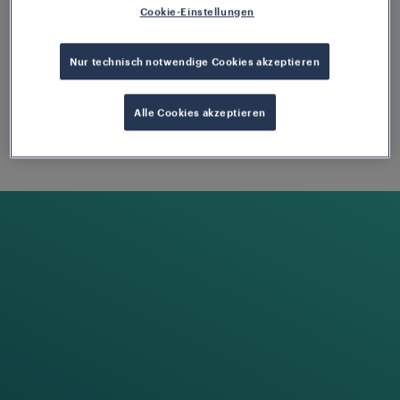
Cookie-Einstellungen
Nur technisch notwendige Cookies akzeptieren
Tint Aung
Alle Cookies akzeptieren
Application Engineer
tint.aung@us.frauscher.com
Auf LinkedIn folgen
MEHR
LESEN
A
l
l