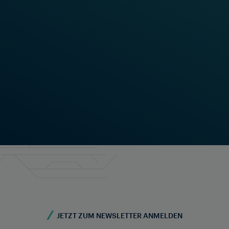
TINT AUNG
Reaktion auf
Kundenanforderungen –
Entwicklung des Radsensors
RSR110 und des Frauscher Track
Vacancy System FTVS
Mehr lesen
JETZT ZUM NEWSLETTER ANMELDEN