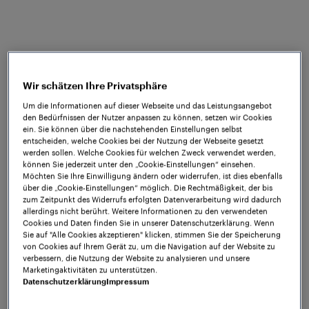
Tint schloss sein Studium der Elektrotechnik an der
Rutgers University, New Jersey, USA, im Jahr 2022
mit einem Bachelor of Science ab. Unmittelbar nach
seinem Abschluss startete er bei Frauscher US als
Wir schätzen Ihre Privatsphäre
Application Engineer und ist zuständig für die
Um die Informationen auf dieser Webseite und das Leistungsangebot
Zusammenarbeit mit Kunden, um die verschiedenen
den Bedürfnissen der Nutzer anpassen zu können, setzen wir Cookies
ein. Sie können über die nachstehenden Einstellungen selbst
Prozesse zu unterstützen, die für die
entscheiden, welche Cookies bei der Nutzung der Webseite gesetzt
Implementierung von Produkten wie dem Frauscher
werden sollen. Welche Cookies für welchen Zweck verwendet werden,
können Sie jederzeit unter den „Cookie-Einstellungen“ einsehen.
Advanced Axle Counter FAdC® und dem Frauscher
Möchten Sie Ihre Einwilligung ändern oder widerrufen, ist dies ebenfalls
Track Vacancy System FTVS erforderlich sind. Er
über die „Cookie-Einstellungen“ möglich. Die Rechtmäßigkeit, der bis
spricht fließend Englisch und Burmesisch.
zum Zeitpunkt des Widerrufs erfolgten Datenverarbeitung wird dadurch
allerdings nicht berührt. Weitere Informationen zu den verwendeten
Cookies und Daten finden Sie in unserer Datenschutzerklärung. Wenn
Sie auf "Alle Cookies akzeptieren" klicken, stimmen Sie der Speicherung
von Cookies auf Ihrem Gerät zu, um die Navigation auf der Website zu
verbessern, die Nutzung der Website zu analysieren und unsere
Marketingaktivitäten zu unterstützen.
Datenschutzerklärung
Impressum