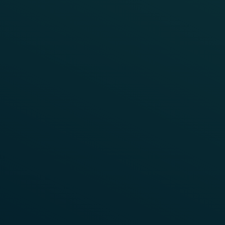
strategischer Bedeutung für die gesamte Region
und wurde mit Frauscher Lösungen wie dem
Frauscher Advanced Counter FAdC®, dem
Radsensor RSR180 und den Frauscher Insights
Applikationen Diagnostics und Motion ausgestattet.