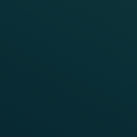
TRAIN DETECTION, SERVICES
INDIEN
Sini - Chandil Eisenbahnstrecke
Die Sini-Chandil Eisenbahnstrecke ist eine wichtige
Bahnverbindung im Bundesstaat Jharkhand an der
Ostküste Indiens. Die Bahnlinie ist von großer