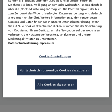
können Sie jederzeit unter den „Cookie-Einstellungen“ einsehen.
Lebenszykluskosten und
Möchten Sie Ihre Einwilligung ändern oder widerrufen, ist dies ebenfalls
niedrige
über die „Cookie-Einstellungen“ möglich. Die Rechtmäßigkeit, der bis
zum Zeitpunkt des Widerrufs erfolgten Datenverarbeitung wird dadurch
Wartungsanforderungen
allerdings nicht berührt. Weitere Informationen zu den verwendeten
Cookies und Daten finden Sie in unserer Datenschutzerklärung. Wenn
Sie auf "Alle Cookies akzeptieren" klicken, stimmen Sie der Speicherung
von Cookies auf Ihrem Gerät zu, um die Navigation auf der Website zu
verbessern, die Nutzung der Website zu analysieren und unsere
Marketingaktivitäten zu unterstützen.
Keine Gleiseingriffe
Datenschutzerklärung
Impressum
erforderlich
Cookie-Einstellungen
Nur technisch notwendige Cookies akzeptieren
Keine isolierten
Schienenstöße notwendig
Alle Cookies akzeptieren
Robuste Leistung in
Mehr anzeigen