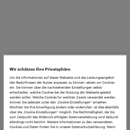
Messgenauigkeit, sondern vor allem in
der Sicherheit. Aufgrund des geringen
Abstands zwischen parallel verlaufenden
Gleisen konnten keine herkömmlichen
Schutzbarrieren eingesetzt werden, um
eine unbeabsichtigte Laserexposition zu
verhindern. Gefordert war daher eine
Lösung, bei der der Laser ausschließlich
dann aktiv ist, wenn sich ein Zug korrekt
Wir schätzen Ihre Privatsphäre
im Messbereich befindet – und sofort
Um die Informationen auf dieser Webseite und das Leistungsangebot
den Bedürfnissen der Nutzer anpassen zu können, setzen wir Cookies
deaktiviert wird, sobald ein benachbartes
ein. Sie können über die nachstehenden Einstellungen selbst
Gleis belegt ist. Und das alles, ohne den
entscheiden, welche Cookies bei der Nutzung der Webseite gesetzt
werden sollen. Welche Cookies für welchen Zweck verwendet werden,
Verkehrsfluss zu unterbrechen oder
können Sie jederzeit unter den „Cookie-Einstellungen“ einsehen.
Möchten Sie Ihre Einwilligung ändern oder widerrufen, ist dies ebenfalls
Sicherheitsrisiken einzugehen.
über die „Cookie-Einstellungen“ möglich. Die Rechtmäßigkeit, der bis
zum Zeitpunkt des Widerrufs erfolgten Datenverarbeitung wird dadurch
allerdings nicht berührt. Weitere Informationen zu den verwendeten
Cookies und Daten finden Sie in unserer Datenschutzerklärung. Wenn