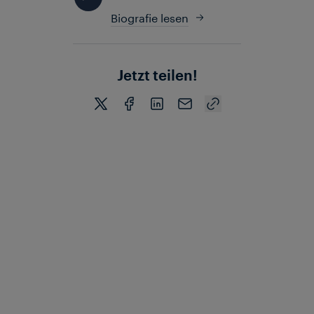
Biografie lesen
Jetzt teilen!
ÄHNLICHE
ARTIKEL
W
e
i
t