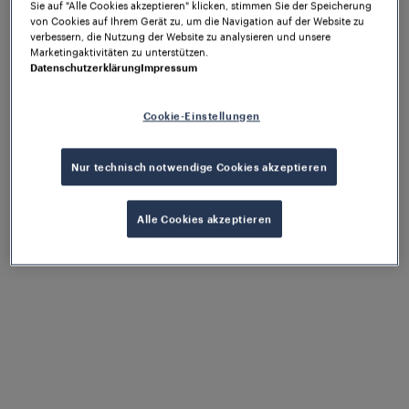
Sie auf "Alle Cookies akzeptieren" klicken, stimmen Sie der Speicherung
Eine sichere Lösung
von Cookies auf Ihrem Gerät zu, um die Navigation auf der Website zu
verbessern, die Nutzung der Website zu analysieren und unsere
Marketingaktivitäten zu unterstützen.
– nahtlos integriert
Datenschutzerklärung
Impressum
Cookie-Einstellungen
Zur Umsetzung dieser Anforderungen arbeitete
MERMEC eng mit Frauscher zusammen. Herzstück
der Lösung ist der
Frauscher Advanced Counter
Nur technisch notwendige Cookies akzeptieren
FAdC®
, ein SIL-4-zertifizierter Achszähler. Er kann
zwei benachbarte Gleise gleichzeitig überwachen
Alle Cookies akzeptieren
und liefert präzise Aktivierungssignale an das
Lasermesssystem.
Der FAdC® überzeugte dabei nicht nur durch seine
Sicherheitszertifizierung, sondern auch durch seine
hohe Zuverlässigkeit, Modularität und offene
Schnittstellenarchitektur – ideale Voraussetzungen
für dieses anspruchsvolle Projekt.