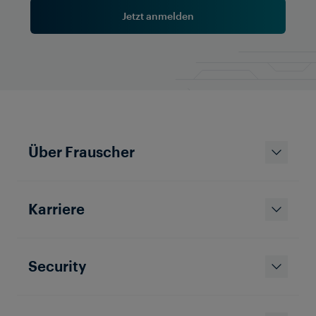
Jetzt anmelden
Unternehmen
Meilenstein für die
Bahninnovation: Frauscher
Über Frauscher
beginnt mit Bau eines globalen
Produktionsstandortes in Mysuru,
Indien
Karriere
Security