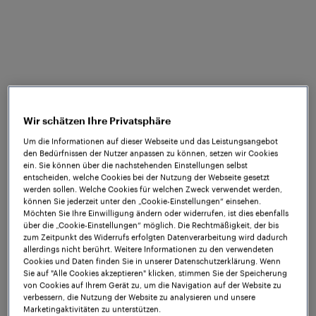
Was Sie erwartet
Besuchen Sie das Team Frauscher Brasilien auf der
, die vom
im
NT EXPO 2025
22. bis 24. April 2025
pulsierenden Anhembi-Distrikt von São Paulo
Wir schätzen Ihre Privatsphäre
stattfindet. Frauscher ist ein globaler
Um die Informationen auf dieser Webseite und das Leistungsangebot
Technologieführer, der für die weltweit
den Bedürfnissen der Nutzer anpassen zu können, setzen wir Cookies
zuverlässigsten Feldelemente für hochverfügbare
ein. Sie können über die nachstehenden Einstellungen selbst
entscheiden, welche Cookies bei der Nutzung der Webseite gesetzt
Gleisfreimeldung und die fahrwegseitige
werden sollen. Welche Cookies für welchen Zweck verwendet werden,
Objektkontrolle bekannt ist und ein umfassendes
können Sie jederzeit unter den „Cookie-Einstellungen“ einsehen.
Portfolio an innovativen Lösungen anbietet.
Möchten Sie Ihre Einwilligung ändern oder widerrufen, ist dies ebenfalls
über die „Cookie-Einstellungen“ möglich. Die Rechtmäßigkeit, der bis
zum Zeitpunkt des Widerrufs erfolgten Datenverarbeitung wird dadurch
Besuchen Sie unseren
, an dem wir
Stand A040
allerdings nicht berührt. Weitere Informationen zu den verwendeten
unsere drei Systeme
,
Cookies und Daten finden Sie in unserer Datenschutzerklärung. Wenn
Train Detection
Point Control
Sie auf "Alle Cookies akzeptieren" klicken, stimmen Sie der Speicherung
und
sowie unsere Cloud-basierte
Data Transmission
von Cookies auf Ihrem Gerät zu, um die Navigation auf der Website zu
Datenplattform
präsentieren.
verbessern, die Nutzung der Website zu analysieren und unsere
Frauscher Insights
Marketingaktivitäten zu unterstützen.