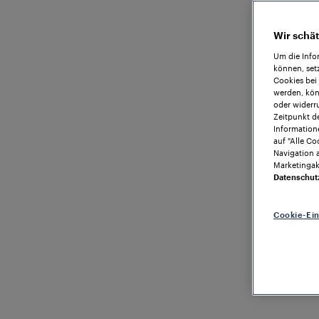
Wir schät
Um die Info
können, set
Cookies bei
werden, kön
oder widerru
Zeitpunkt de
Information
auf "Alle Co
Navigation 
Marketingakt
Datenschut
Cookie-Ei
Unter
Fra