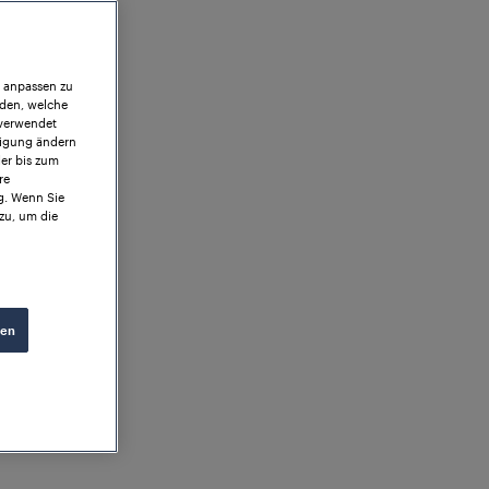
r anpassen zu
iden, welche
 verwendet
ligung ändern
der bis zum
re
g. Wenn Sie
zu, um die
ren