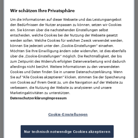
werden könnte, ohne das vorhandene
Zugdetektionssystem zu entfernen. Als
Wir schätzen Ihre Privatsphäre
Hauptanforderung sollte maximale Verfügbarkeit
Um die Informationen auf dieser Webseite und das Leistungsangebot
angesichts der örtlichen Gegebenheiten garantiert
den Bedürfnissen der Nutzer anpassen zu können, setzen wir Cookies
ein. Sie können über die nachstehenden Einstellungen selbst
werden, ohne die vorhandene Installation zu
entscheiden, welche Cookies bei der Nutzung der Webseite gesetzt
beeinträchtigen.
werden sollen. Welche Cookies für welchen Zweck verwendet werden,
können Sie jederzeit unter den „Cookie-Einstellungen“ einsehen.
Möchten Sie Ihre Einwilligung ändern oder widerrufen, ist dies ebenfalls
Aufgrund der hervorragenden Zuverlässigkeit unter
über die „Cookie-Einstellungen“ möglich. Die Rechtmäßigkeit, der bis
derartigen Bedingungen wurde der
Frauscher
zum Zeitpunkt des Widerrufs erfolgten Datenverarbeitung wird dadurch
Advanced Counter FAdC®
als die am besten
allerdings nicht berührt. Weitere Informationen zu den verwendeten
Cookies und Daten finden Sie in unserer Datenschutzerklärung. Wenn
geeignete Lösung gewählt. Dank der modularen
Sie auf "Alle Cookies akzeptieren" klicken, stimmen Sie der Speicherung
Bauweise des FAdC® konnte eine dezentrale
von Cookies auf Ihrem Gerät zu, um die Navigation auf der Website zu
verbessern, die Nutzung der Website zu analysieren und unsere
Architektur geschaffen werden, für die vier extern
Marketingaktivitäten zu unterstützen.
positionierte Gehäuse zwischen den beiden
Datenschutzerklärung
Impressum
Bahnhöfen installiert wurden, um die Innenanlagen
des Achszählers unterzubringen. Das System wird
Cookie-Einstellungen
vom
Frauscher Radsensor RSR123
gestützt, der alle
Zugachsen präzise nachverfolgt. Der Sensor ist
extrem widerstandsfähig gegenüber
Nur technisch notwendige Cookies akzeptieren