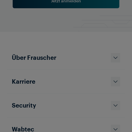
Jetzt anmelden
Herausforderung der Übertragung von
Anzeigedaten über einen bestimmten Abschnitt von
Headbolt Lane nach Rainford bewältigen. In diesem
Fall wurde die Technologie von Frauscher
eingesetzt, um die
Datenübertragungsanforderungen dieses Projekts
zu erfüllen und eine teure und zeitaufwändige
Verkabelung zu vermeiden, die sonst erforderlich
gewesen wäre.
Über Frauscher
Karriere
Security
Wabtec