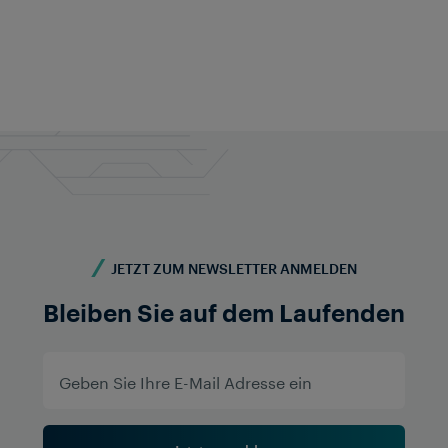
JETZT ZUM NEWSLETTER ANMELDEN
Bleiben Sie auf dem Laufenden
DATA TRANSMISSION
VEREINIGTES KÖNIGREICH
Headbolt Lane nach Rainford
Projekt
Im Rahmen des Projekts zur Erweiterung der
Merseyrail-Dienste musste der Betreiber die