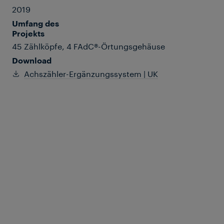
2019
Umfang des
Projekts
45 Zählköpfe, 4 FAdC®-Örtungsgehäuse
Download
Achszähler-Ergänzungssystem | UK
In London gibt es zwischen der St.
Pancras International Station und der
Farringdon Station seit vielen Jahren