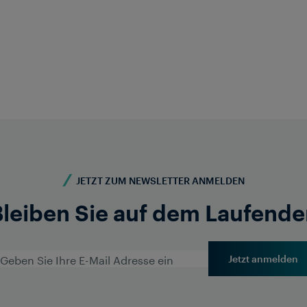
Nikhil Swami
Global Head of Academy
nikhil.swami@in.frauscher.com
Auf LinkedIn folgen
JETZT ZUM NEWSLETTER ANMELDEN
Bleiben Sie auf dem Laufende
Jetzt anmelden