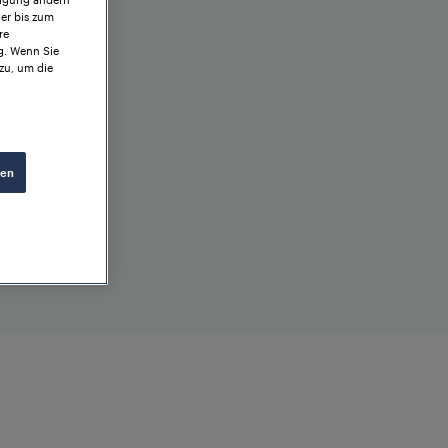
der bis zum
re
g. Wenn Sie
zu, um die
ren