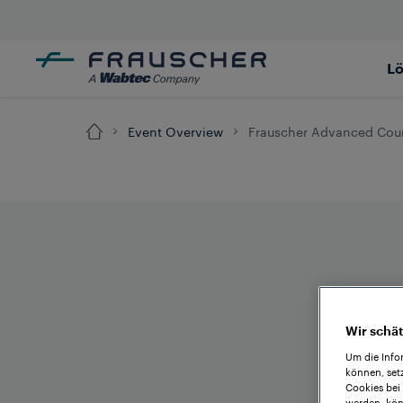
L
Event Overview
Frauscher Advanced Cou
Wir schät
Um die Info
können, set
Cookies bei
werden, kön