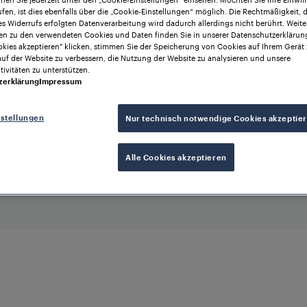
fen, ist dies ebenfalls über die „Cookie-Einstellungen“ möglich. Die Rechtmäßigkeit, 
s Widerrufs erfolgten Datenverarbeitung wird dadurch allerdings nicht berührt. Weite
en zu den verwendeten Cookies und Daten finden Sie in unserer Datenschutzerklärun
okies akzeptieren" klicken, stimmen Sie der Speicherung von Cookies auf Ihrem Gerät 
auf der Website zu verbessern, die Nutzung der Website zu analysieren und unsere
ivitäten zu unterstützen.
zerklärung
Impressum
nstellungen
Nur technisch notwendige Cookies akzeptie
Alle Cookies akzeptieren
Frauscher Advanced
Counter FAdC®