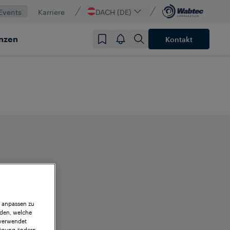
Events
Karriere
DACH (DE)
nzen
Kontakt
r anpassen zu
iden, welche
 verwendet
ligung ändern