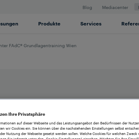
Blog
Mediacenter
ösungen
Produkte
Services
Refere
nter FAdC® Grundlagentraining Wien
zen Ihre Privatsphäre
rmationen auf dieser Webseite und das Leistungsangebot den Bedürfnissen der Nutze
zen wir Cookies ein. Sie können über die nachstehenden Einstellungen selbst entsche
 der Nutzung der Webseite gesetzt werden sollen. Welche Cookies für welchen Zweck
nen Sie jederzeit unter den „Cookie-Einstellungen“ einsehen. Möchten Sie Ihre Einwil