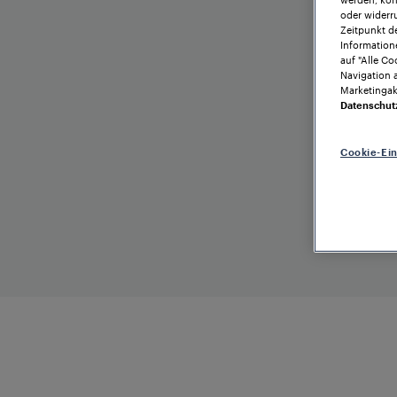
oder widerru
Zeitpunkt de
Information
auf "Alle Co
Navigation 
Marketingakt
Datenschut
Cookie-Ei