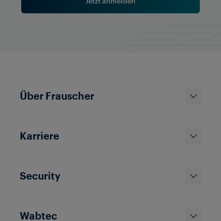
Jetzt anmelden
Karriere bei Frauscher
Werfen Sie einen Blick hinter die Kulissen der
Arbeitswelt bei Frauscher! Von der Technik
und Innovation bis hin zur Teamarbeit und
Über Frauscher
zum Arbeitsalltag – erfahren Sie, wie es ist,
Teil unseres Teams zu sein.
Karriere
Security
Wabtec