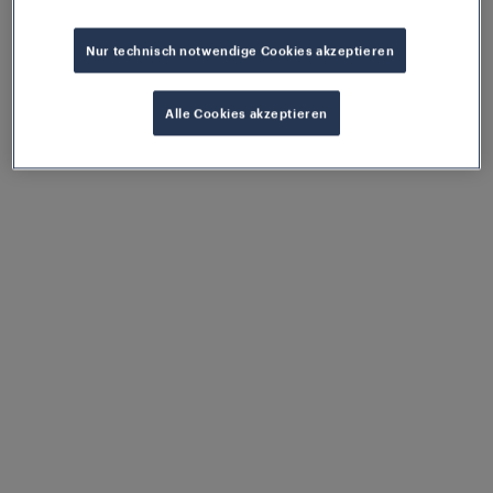
Nur technisch notwendige Cookies akzeptieren
Alle Cookies akzeptieren
Frauscher Talks
Wir engagieren uns für kontinuierliches
Lernen. Mit fachkundigen Einblicken soll diese
frei zugängliche, mehrsprachige Reihe Wissen
vermitteln und das Bewusstsein für die
Eisenbahnindustrie schärfen.