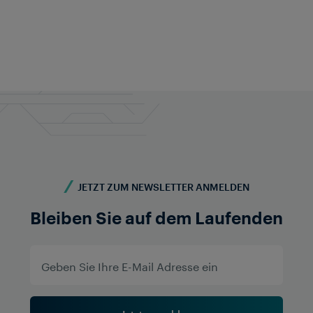
Haben Sie ein ähnliches Projekt oder benötigen Sie
weitere Informationen? Kontaktieren Sie uns - wir
sind für Sie da!
Kontaktieren Sie uns
Alle Standorte anzeigen
Videos ansehen
JETZT ZUM NEWSLETTER ANMELDEN
Bleiben Sie auf dem Laufenden