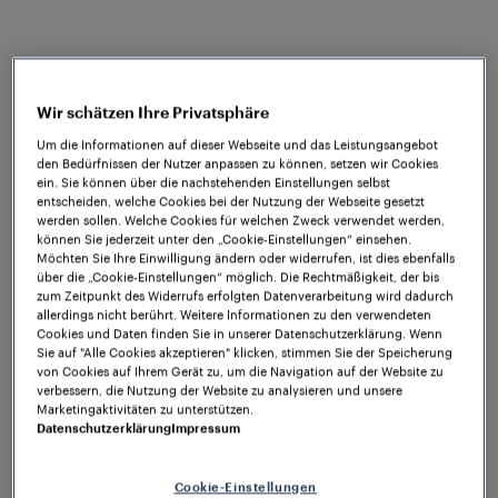
Categories
(optional)
Wir schätzen Ihre Privatsphäre
Um die Informationen auf dieser Webseite und das Leistungsangebot
den Bedürfnissen der Nutzer anpassen zu können, setzen wir Cookies
ein. Sie können über die nachstehenden Einstellungen selbst
entscheiden, welche Cookies bei der Nutzung der Webseite gesetzt
Unterkategorie
werden sollen. Welche Cookies für welchen Zweck verwendet werden,
können Sie jederzeit unter den „Cookie-Einstellungen“ einsehen.
Möchten Sie Ihre Einwilligung ändern oder widerrufen, ist dies ebenfalls
über die „Cookie-Einstellungen“ möglich. Die Rechtmäßigkeit, der bis
Videos
zum Zeitpunkt des Widerrufs erfolgten Datenverarbeitung wird dadurch
allerdings nicht berührt. Weitere Informationen zu den verwendeten
Entdecken Sie unsere neuesten Videos zum Thema
Cookies und Daten finden Sie in unserer Datenschutzerklärung. Wenn
Sie auf "Alle Cookies akzeptieren" klicken, stimmen Sie der Speicherung
Eisenbahn im Allgemeinen sowie zu unseren
von Cookies auf Ihrem Gerät zu, um die Navigation auf der Website zu
weltweit zuverlässigsten Feldelementen für
verbessern, die Nutzung der Website zu analysieren und unsere
Gleisfreimeldung und Weichensteuerung.
Marketingaktivitäten zu unterstützen.
Datenschutzerklärung
Impressum
Cookie-Einstellungen