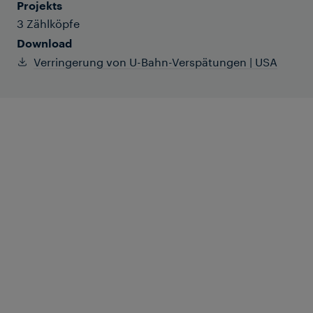
Projekts
3 Zählköpfe
Download
Verringerung von U-Bahn-Verspätungen | USA
Ein großer U-Bahn-Betreiber suchte nach
Möglichkeiten, Engpässe in einem stark
frequentierten Bahnhof zu beseitigen, die
zu erheblichen Verspätungen führten. Da
sich in unmittelbarer Nähe des Bahnhofs