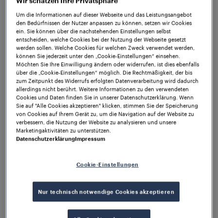
Wir schätzen Ihre Privatsphäre
Um die Informationen auf dieser Webseite und das Leistungsangebot
Die Verspätungen traten vor allem deshalb auf, weil
den Bedürfnissen der Nutzer anpassen zu können, setzen wir Cookies
die Weiche direkt im Anschluss an den Bahnsteig
ein. Sie können über die nachstehenden Einstellungen selbst
nach jeder Überfahrt 30 Sekunden in ihrer Position
entscheiden, welche Cookies bei der Nutzung der Webseite gesetzt
werden sollen. Welche Cookies für welchen Zweck verwendet werden,
blockiert wurde, wenn sich Züge auf der
können Sie jederzeit unter den „Cookie-Einstellungen“ einsehen.
Zufahrtsstrecke befanden. Angehaltene Züge, für
Möchten Sie Ihre Einwilligung ändern oder widerrufen, ist dies ebenfalls
über die „Cookie-Einstellungen“ möglich. Die Rechtmäßigkeit, der bis
die die Weiche in die Gegenrichtung gestellt werden
zum Zeitpunkt des Widerrufs erfolgten Datenverarbeitung wird dadurch
musste, mussten den Ablauf eines 30‑Sekunden-
allerdings nicht berührt. Weitere Informationen zu den verwendeten
ASR-Timers (Approach Stick Relay) abwarten.
Cookies und Daten finden Sie in unserer Datenschutzerklärung. Wenn
Sie auf "Alle Cookies akzeptieren" klicken, stimmen Sie der Speicherung
von Cookies auf Ihrem Gerät zu, um die Navigation auf der Website zu
In Zusammenarbeit mit dem Betreiber konnte
verbessern, die Nutzung der Website zu analysieren und unsere
Frauscher eine einfache Lösung für die
Marketingaktivitäten zu unterstützen.
Raddetektion entwickeln, die positiv bestätigt, dass
Datenschutzerklärung
Impressum
ein Zug am Bahnsteig hält, wodurch der
30‑Sekunden-Timer umgangen werden kann. Das
Cookie-Einstellungen
Anhalten wird innerhalb von 5 Sekunden bestätigt,
sodass jedes Mal, wenn ein Zug eine Strecke
Nur technisch notwendige Cookies akzeptieren
befährt, für die die Weiche umgelegt werden muss,
unnötige Haltezeit eingespart werden kann. Laut