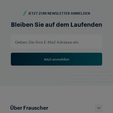
JETZT ZUM NEWSLETTER ANMELDEN
Bleiben Sie auf dem Laufenden
DATA TRANSMISSION
VEREINIGTES KÖNIGREICH
Headbolt Lane nach Rainford
Projekt
Im Rahmen des Projekts zur Erweiterung der
Merseyrail-Dienste musste der Betreiber die
Jetzt anmelden
Herausforderung der Übertragung von
Anzeigedaten über einen bestimmten Abschnitt von
Headbolt Lane nach Rainford bewältigen. In diesem
Fall wurde die Technologie von Frauscher
eingesetzt, um die
Datenübertragungsanforderungen dieses Projekts
zu erfüllen und eine teure und zeitaufwändige
Verkabelung zu vermeiden, die sonst erforderlich
gewesen wäre.
Über Frauscher